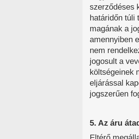
szerződéses k
határidőn túl
magának a jog
amennyiben er
nem rendelkez
jogosult a ve
költségeinek m
eljárással ka
jogszerűen fog
5. Az áru áta
Eltérő megáll