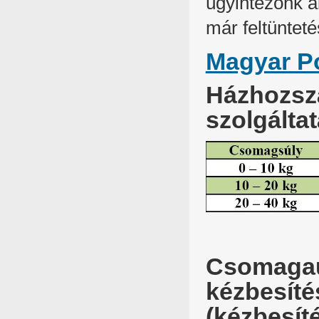
ügyintézőnk á
már feltünteté
Magyar Po
Házhozszál
szolgálta
Csomagau
kézbesítés
(kézbesíté