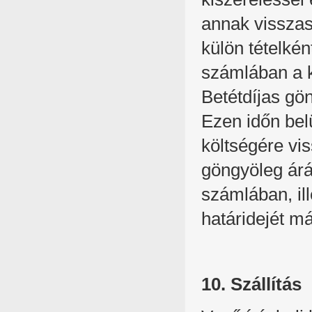
annak visszas
külön tételkén
számlában a k
Betétdíjas gön
Ezen időn bel
költségére vis
göngyöleg árá
számlában, ill
határidejét m
10. Szállítás