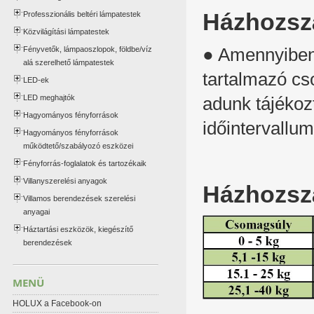
Házhozszá
Professzionális beltéri lámpatestek
Közvilágítási lámpatestek
Fényvetők, lámpaoszlopok, földbe/víz
● Amennyiben a
alá szerelhető lámpatestek
tartalmazó cs
LED-ek
LED meghajtók
adunk tájékoz
Hagyományos fényforrások
időintervallum
Hagyományos fényforrások
működtető/szabályozó eszközei
Fényforrás-foglalatok és tartozékaik
Villanyszerelési anyagok
Házhozszál
Villamos berendezések szerelési
anyagai
Háztartási eszközök, kiegészítő
berendezések
MENÜ
HOLUX a Facebook-on