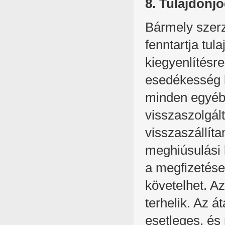
8. Tulajdonj
Bármely szer
fenntartja tul
kiegyenlítésr
esedékesség l
minden egyéb i
visszaszolgál
visszaszállíta
meghiúsulási 
a megfizetése
követelhet. A
terhelik. Az á
esetleges, é