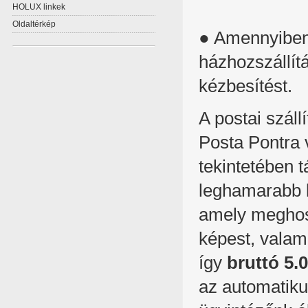
HOLUX linkek
Oldaltérkép
● Amennyiben 
házhozszállít
kézbesítést.
A postai szál
Posta Pontra v
tekintetében t
leghamarabb k
amely meghoss
képest, valami
így
bruttó 5.0
az automatiku