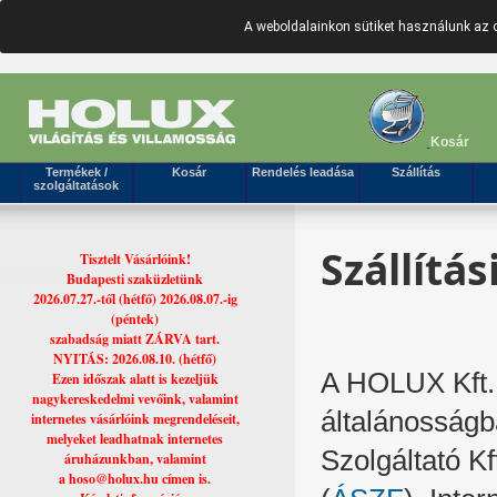
A weboldalainkon sütiket használunk az 
Kosár
Termékek /
Kosár
Rendelés leadása
Szállítás
szolgáltatások
Szállítás
Tisztelt Vásárlóink!
Budapesti szaküzletünk
2026.07.27.-től (hétfő) 2026.08.07.-ig
(péntek)
szabadság miatt ZÁRVA tart.
NYITÁS: 2026.08.10. (hétfő)
A HOLUX Kft. 
Ezen időszak alatt is kezeljük
nagykereskedelmi vevőink, valamint
általánosság
internetes vásárlóink megrendeléseit,
melyeket leadhatnak internetes
Szolgáltató Kf
áruházunkban, valamint
a hoso@holux.hu címen is.