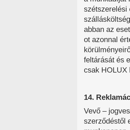
szétszerelési 
szállásköltsé
abban az eset
ot azonnal ért
körülményeirő
feltárását és e
csak HOLUX ki
14. Reklamác
Vevő – jogves
szerződéstől e