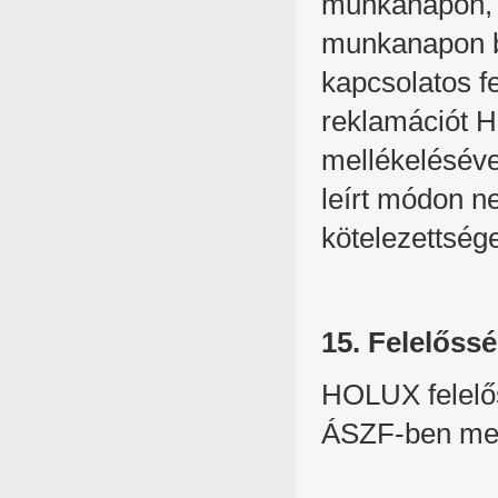
munkanapon, a
munkanapon be
kapcsolatos fe
reklamációt H
mellékeléséve
leírt módon n
kötelezettsége
15. Felelőss
HOLUX felelős
ÁSZF-ben meg