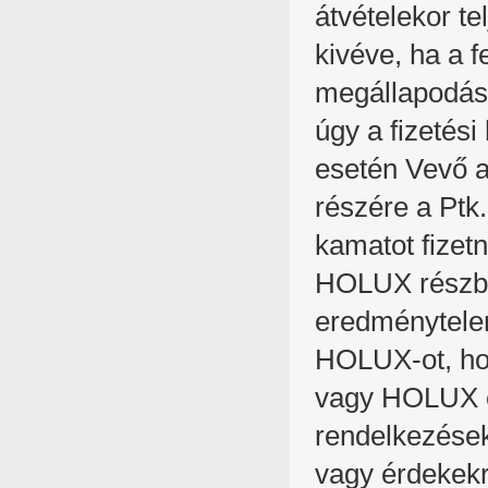
átvételekor t
kivéve, ha a f
megállapodása 
úgy a fizetés
esetén Vevő 
részére a Ptk
kamatot fizet
HOLUX részben
eredménytelen
HOLUX-ot, hog
vagy HOLUX egy
rendelkezések
vagy érdekekr