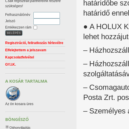
Csak regisztrált partnereink részére
határidőbe sz
szükséges!
határidő enn
Felhasználónév
Jelszó
● A HOLUX Kf
Emlékezzen rám
lehet hozzájut
Regisztráció, feliratkozás hírlevélre
– Házhozszállí
Elfelejtettem a jelszavam
Kapcsolatfelvétel
– Házhozszáll
GY.I.K.
szolgáltatásáv
A KOSÁR TARTALMA
– Csomagauto
Posta Zrt. pos
Az ön kosara üres
– Személyes á
BÖNGÉSZŐ
Otthonvilágítás