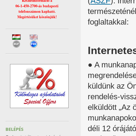
(
ÁSZF
). Inte
Készletinformáció a
06-1-450-2700-ás budapesti
természeténél
telefonszámon kapható.
Megértésüket köszönjük!
foglaltakkal:
Internete
● A munkanapo
megrendelések
küldünk az Ön
rendelés-viss
elküldött „Az
munkanapokon 
déli 12 óráját
BELÉPÉS