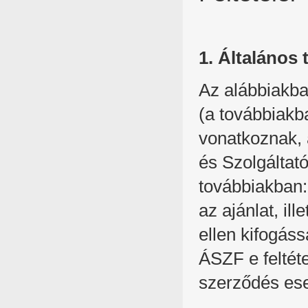
1. Általános 
Az alábbiakban
(a továbbiakba
vonatkoznak,
és Szolgáltat
továbbiakban:
az ajánlat, i
ellen kifogás
ÁSZF e feltéte
szerződés ese