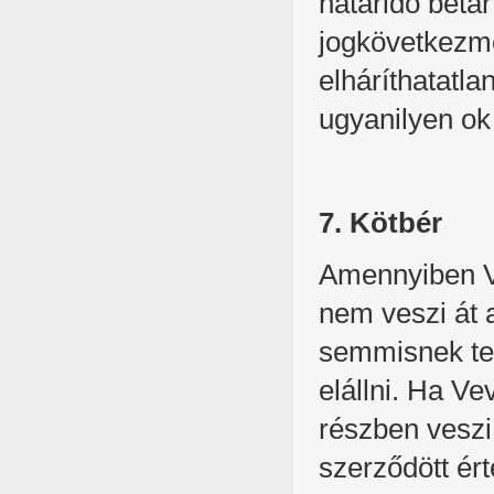
határidő betar
jogkövetkezm
elháríthatatlan
ugyanilyen ok
7. Kötbér
Amennyiben Ve
nem veszi át 
semmisnek teki
elállni. Ha V
részben veszi
szerződött ér