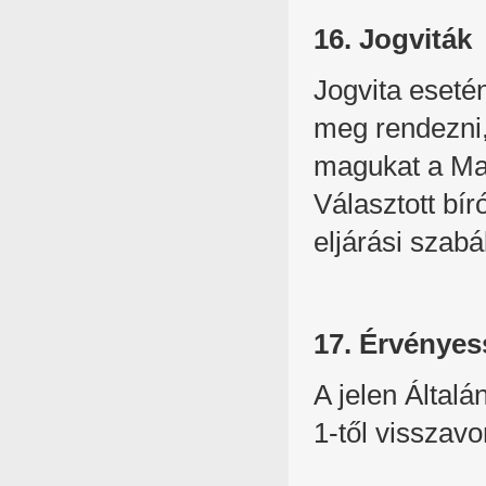
16. Jogviták
Jogvita esetén
meg rendezni
magukat a Mag
Választott bír
eljárási szabál
17. Érvényes
A jelen Általá
1-től visszav