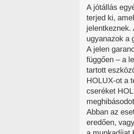
A jótállás eg
terjed ki, ame
jelentkeznek.
ugyanazok a g
A jelen garan
függően – a l
tartott eszközö
HOLUX-ot a te
cseréket HOLU
meghibásodott
Abban az eset
eredően, vagy
a munkadíjat 