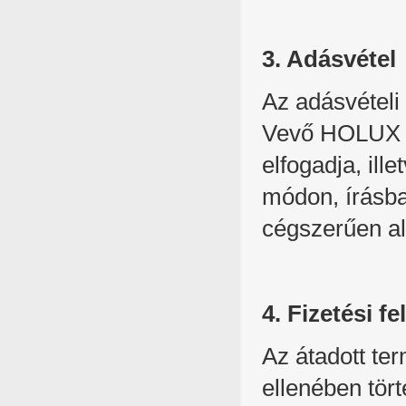
3. Adásvétel
Az adásvételi
Vevő HOLUX aj
elfogadja, il
módon, írásba
cégszerűen al
4. Fizetési fe
Az átadott te
ellenében tör