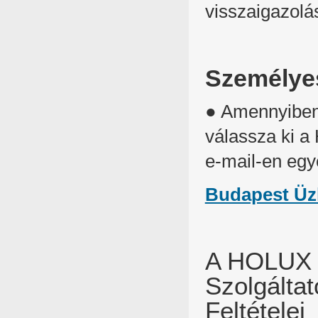
visszaigazolá
Személyes
● Amennyiben 
válassza ki a 
e-mail-en egy
Budapest Üzl
A HOLUX F
Szolgáltat
Feltételei