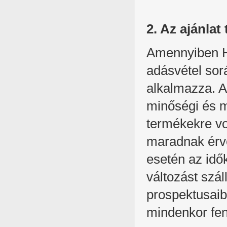
2. Az ajánlat
Amennyiben H
adásvétel so
alkalmazza. A
minőségi és m
termékekre v
maradnak érvé
esetén az idő
változást szá
prospektusaib
mindenkor fenn