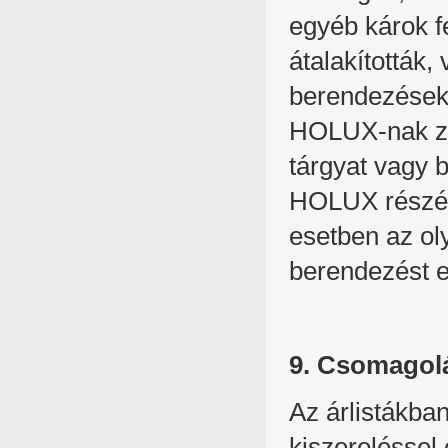
egyéb károk f
átalakították,
berendezésekr
HOLUX-nak zál
tárgyat vagy b
HOLUX részére
esetben az ol
berendezést e
9. Csomagol
Az árlistákba
kiszereléssel