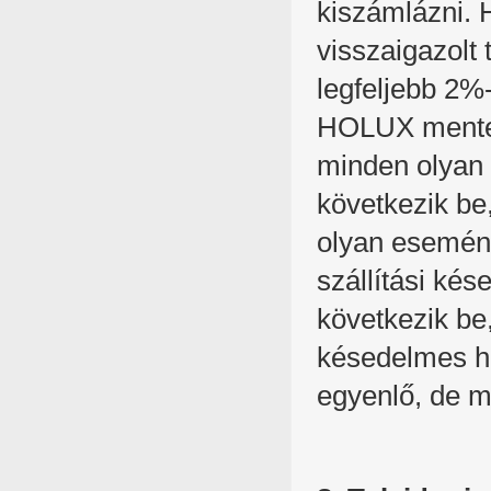
kiszámlázni. 
visszaigazolt
legfeljebb 2%
HOLUX mentesü
minden olyan 
következik be,
olyan esemény
szállítási kés
következik be
késedelmes hé
egyenlő, de 