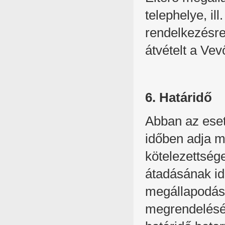
telephelye, il
rendelkezésre
átvételt a Vev
6. Határidő
Abban az eset
időben adja me
kötelezettség
átadásának id
megállapodás
megrendelésér