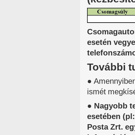
Csomagautoma
esetén vegye
telefonszámo
További t
● Amennyiben 
ismét megkísér
●
Nagyobb te
esetében
(pl
Posta Zrt.
eg