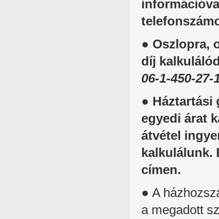
információva
telefonszám
●
Oszlopra, o
díj kalkuláló
06-1-450-27-
● Háztartási 
egyedi árat k
átvétel ingye
kalkulálunk.
címen.
● A házhozszá
a megadott szá