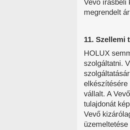
Vevő írásbel
megrendelt áru
11. Szellemi 
HOLUX semmil
szolgáltatni. 
szolgáltatásá
elkészítésére
vállalt. A Ve
tulajdonát ké
Vevő kizáróla
üzemeltetése é