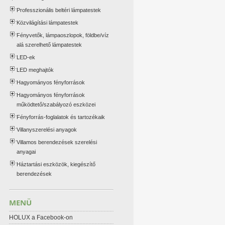
Professzionális beltéri lámpatestek
Közvilágítási lámpatestek
Fényvetők, lámpaoszlopok, földbe/víz
alá szerelhető lámpatestek
LED-ek
LED meghajtók
Hagyományos fényforrások
Hagyományos fényforrások
működtető/szabályozó eszközei
Fényforrás-foglalatok és tartozékaik
Villanyszerelési anyagok
Villamos berendezések szerelési
anyagai
Háztartási eszközök, kiegészítő
berendezések
MENÜ
HOLUX a Facebook-on