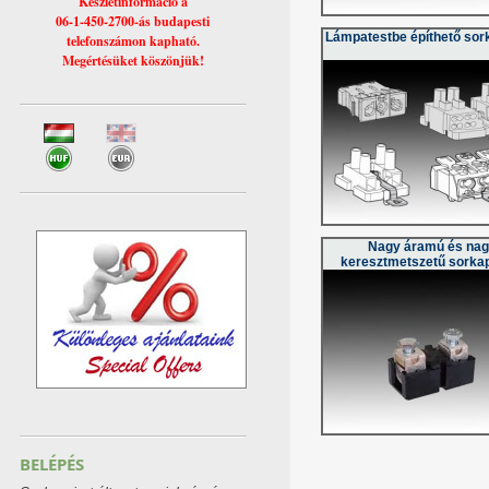
Készletinformáció a
06-1-450-2700-ás budapesti
Lámpatestbe építhető so
telefonszámon kapható.
Megértésüket köszönjük!
Nagy áramú és na
keresztmetszetű sorka
BELÉPÉS