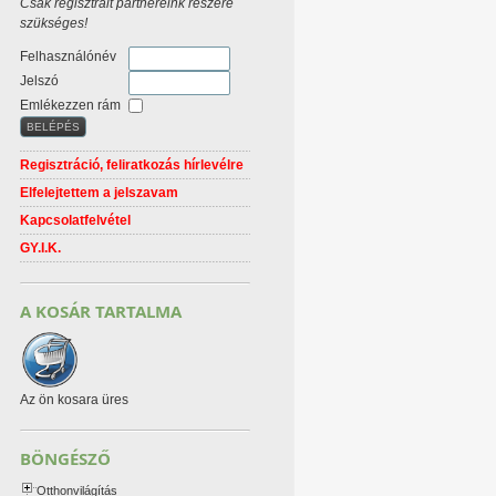
Csak regisztrált partnereink részére
szükséges!
Felhasználónév
Jelszó
Emlékezzen rám
Regisztráció, feliratkozás hírlevélre
Elfelejtettem a jelszavam
Kapcsolatfelvétel
GY.I.K.
A KOSÁR TARTALMA
Az ön kosara üres
BÖNGÉSZŐ
Otthonvilágítás