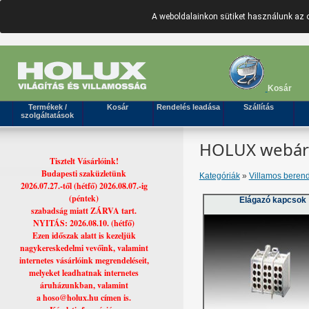
A weboldalainkon sütiket használunk az 
Kosár
Termékek /
Kosár
Rendelés leadása
Szállítás
szolgáltatások
HOLUX webáruh
Tisztelt Vásárlóink!
Budapesti szaküzletünk
Kategóriák
»
Villamos beren
2026.07.27.-től (hétfő) 2026.08.07.-ig
(péntek)
Elágazó kapcsok
szabadság miatt ZÁRVA tart.
NYITÁS: 2026.08.10. (hétfő)
Ezen időszak alatt is kezeljük
nagykereskedelmi vevőink, valamint
internetes vásárlóink megrendeléseit,
melyeket leadhatnak internetes
áruházunkban, valamint
a hoso@holux.hu címen is.