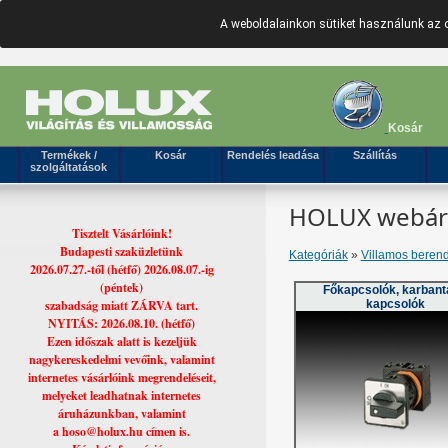
A weboldalainkon sütiket használunk az 
Kosár
Termékek /
Kosár
Rendelés leadása
Szállítás
szolgáltatások
HOLUX webáruh
Tisztelt Vásárlóink!
Budapesti szaküzletünk
Kategóriák
»
Villamos beren
2026.07.27.-től (hétfő) 2026.08.07.-ig
(péntek)
Főkapcsolók, karbant
szabadság miatt ZÁRVA tart.
kapcsolók
NYITÁS: 2026.08.10. (hétfő)
Ezen időszak alatt is kezeljük
nagykereskedelmi vevőink, valamint
internetes vásárlóink megrendeléseit,
melyeket leadhatnak internetes
áruházunkban, valamint
a hoso@holux.hu címen is.