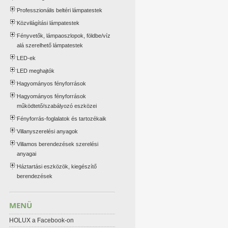
Professzionális beltéri lámpatestek
Közvilágítási lámpatestek
Fényvetők, lámpaoszlopok, földbe/víz
alá szerelhető lámpatestek
LED-ek
LED meghajtók
Hagyományos fényforrások
Hagyományos fényforrások
működtető/szabályozó eszközei
Fényforrás-foglalatok és tartozékaik
Villanyszerelési anyagok
Villamos berendezések szerelési
anyagai
Háztartási eszközök, kiegészítő
berendezések
MENÜ
HOLUX a Facebook-on