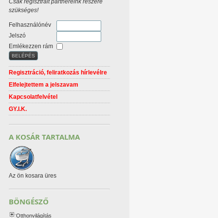
Csak regisztrált partnereink részére
szükséges!
Felhasználónév
Jelszó
Emlékezzen rám
Regisztráció, feliratkozás hírlevélre
Elfelejtettem a jelszavam
Kapcsolatfelvétel
GY.I.K.
A KOSÁR TARTALMA
Az ön kosara üres
BÖNGÉSZŐ
Otthonvilágítás