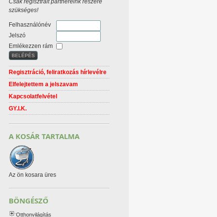
Csak regisztrált partnereink részére
szükséges!
Felhasználónév
Jelszó
Emlékezzen rám
Regisztráció, feliratkozás hírlevélre
Elfelejtettem a jelszavam
Kapcsolatfelvétel
GY.I.K.
A KOSÁR TARTALMA
Az ön kosara üres
BÖNGÉSZŐ
Otthonvilágítás