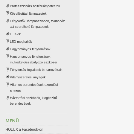
Professzionális beltéri lámpatestek
Közvilágítási lámpatestek
Fényvetők, lámpaoszlopok, földbe/víz
alá szerelhető lámpatestek
LED-ek
LED meghajtók
Hagyományos fényforrások
Hagyományos fényforrások
működtető/szabályozó eszközei
Fényforrás-foglalatok és tartozékaik
Villanyszerelési anyagok
Villamos berendezések szerelési
anyagai
Háztartási eszközök, kiegészítő
berendezések
MENÜ
HOLUX a Facebook-on