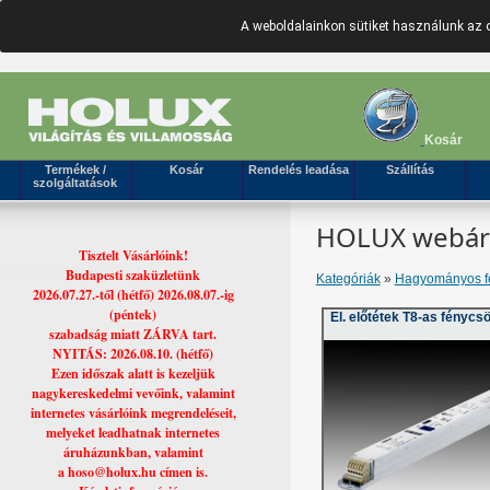
A weboldalainkon sütiket használunk az 
Kosár
Termékek /
Kosár
Rendelés leadása
Szállítás
szolgáltatások
HOLUX webáruh
Tisztelt Vásárlóink!
Budapesti szaküzletünk
Kategóriák
»
Hagyományos fé
2026.07.27.-től (hétfő) 2026.08.07.-ig
(péntek)
El. előtétek T8-as fényc
szabadság miatt ZÁRVA tart.
NYITÁS: 2026.08.10. (hétfő)
Ezen időszak alatt is kezeljük
nagykereskedelmi vevőink, valamint
internetes vásárlóink megrendeléseit,
melyeket leadhatnak internetes
áruházunkban, valamint
a hoso@holux.hu címen is.