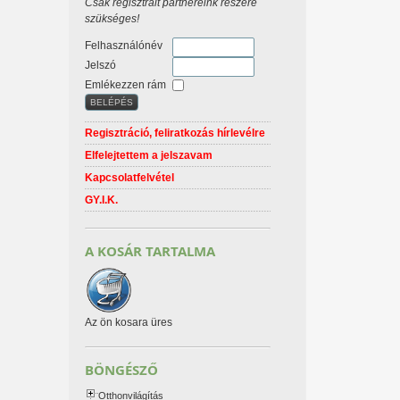
Csak regisztrált partnereink részére
szükséges!
Felhasználónév
Jelszó
Emlékezzen rám
Regisztráció, feliratkozás hírlevélre
Elfelejtettem a jelszavam
Kapcsolatfelvétel
GY.I.K.
A KOSÁR TARTALMA
Az ön kosara üres
BÖNGÉSZŐ
Otthonvilágítás