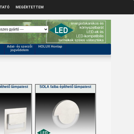
ZTATÓ
MEGÉRTETTEM
Adat- és szerzői
HOLUX Honlap
jogvédelem
íthető lámpatest
SOLA falba építhető lámpatest