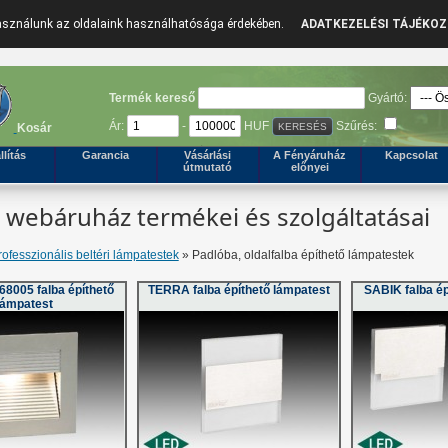
használunk az oldalaink használhatósága érdekében.
ADATKEZELÉSI TÁJÉKO
Termék kereső
Gyártó:
Ár:
-
HUF
Szűrés:
Kosár
llítás
Garancia
Vásárlási
A Fényáruház
Kapcsolat
útmutató
előnyei
webáruház termékei és szolgáltatásai
rofesszionális beltéri lámpatestek
» Padlóba, oldalfalba építhető lámpatestek
8005 falba építhető
TERRA falba építhető lámpatest
SABIK falba ép
lámpatest