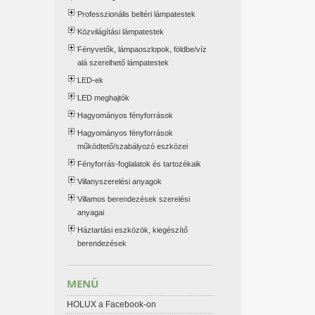
Professzionális beltéri lámpatestek
Közvilágítási lámpatestek
Fényvetők, lámpaoszlopok, földbe/víz
alá szerelhető lámpatestek
LED-ek
LED meghajtók
Hagyományos fényforrások
Hagyományos fényforrások
működtető/szabályozó eszközei
Fényforrás-foglalatok és tartozékaik
Villanyszerelési anyagok
Villamos berendezések szerelési
anyagai
Háztartási eszközök, kiegészítő
berendezések
MENÜ
HOLUX a Facebook-on