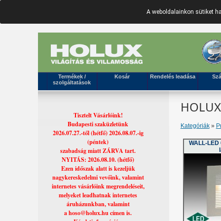
A weboldalainkon sütiket 
Termékek /
Kosár
Rendelés leadása
Szá
szolgáltatások
HOLUX 
Tisztelt Vásárlóink!
Budapesti szaküzletünk
Kategóriák
»
P
2026.07.27.-től (hétfő) 2026.08.07.-ig
(péntek)
WALL-LED 6
szabadság miatt ZÁRVA tart.
NYITÁS: 2026.08.10. (hétfő)
Ezen időszak alatt is kezeljük
nagykereskedelmi vevőink, valamint
internetes vásárlóink megrendeléseit,
melyeket leadhatnak internetes
áruházunkban, valamint
a hoso@holux.hu címen is.