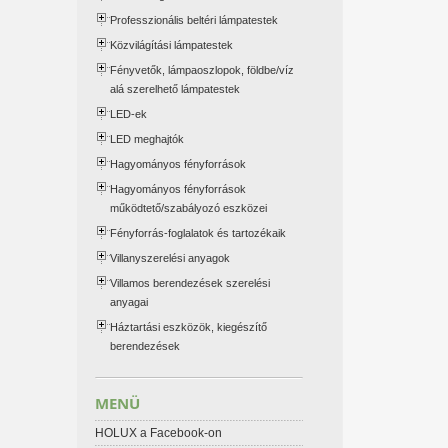
Professzionális beltéri lámpatestek
Közvilágítási lámpatestek
Fényvetők, lámpaoszlopok, földbe/víz
alá szerelhető lámpatestek
LED-ek
LED meghajtók
Hagyományos fényforrások
Hagyományos fényforrások
működtető/szabályozó eszközei
Fényforrás-foglalatok és tartozékaik
Villanyszerelési anyagok
Villamos berendezések szerelési
anyagai
Háztartási eszközök, kiegészítő
berendezések
MENÜ
HOLUX a Facebook-on