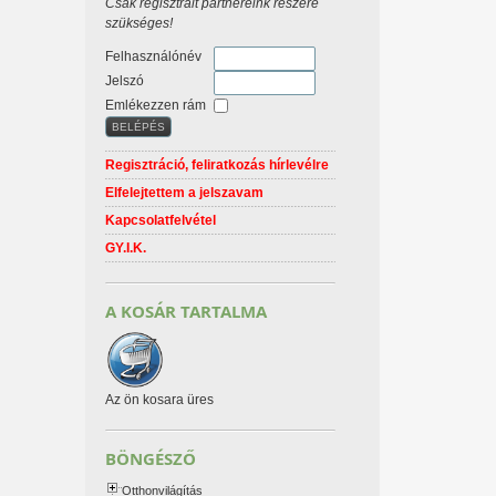
Csak regisztrált partnereink részére
szükséges!
Felhasználónév
Jelszó
Emlékezzen rám
Regisztráció, feliratkozás hírlevélre
Elfelejtettem a jelszavam
Kapcsolatfelvétel
GY.I.K.
A KOSÁR TARTALMA
Az ön kosara üres
BÖNGÉSZŐ
Otthonvilágítás