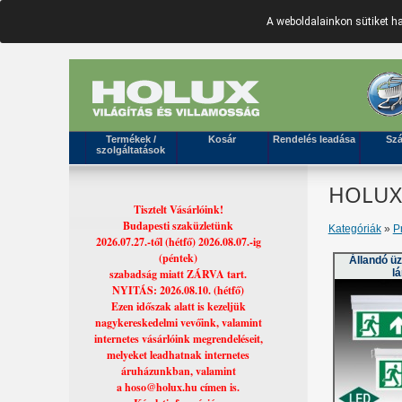
A weboldalainkon sütiket 
Termékek /
Kosár
Rendelés leadása
Szá
szolgáltatások
HOLUX 
Tisztelt Vásárlóink!
Budapesti szaküzletünk
Kategóriák
»
P
2026.07.27.-től (hétfő) 2026.08.07.-ig
(péntek)
Állandó ü
szabadság miatt ZÁRVA tart.
l
NYITÁS: 2026.08.10. (hétfő)
Ezen időszak alatt is kezeljük
nagykereskedelmi vevőink, valamint
internetes vásárlóink megrendeléseit,
melyeket leadhatnak internetes
áruházunkban, valamint
a hoso@holux.hu címen is.