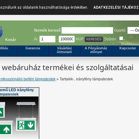
használunk az oldalaink használhatósága érdekében.
ADATKEZELÉSI TÁJÉKO
Termék kereső
Gyártó:
Ár:
-
HUF
Szűrés:
Kosár
llítás
Garancia
Vásárlási
A Fényáruház
Kapcsolat
útmutató
előnyei
webáruház termékei és szolgáltatásai
rofesszionális beltéri lámpatestek
» Tartalék-, irányfény lámpatestek
zemű LED irányfény
ámpatestek