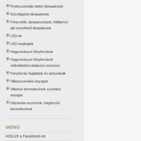
Professzionális beltéri lámpatestek
Közvilágítási lámpatestek
Fényvetők, lámpaoszlopok, földbe/víz
alá szerelhető lámpatestek
LED-ek
LED meghajtók
Hagyományos fényforrások
Hagyományos fényforrások
működtető/szabályozó eszközei
Fényforrás-foglalatok és tartozékaik
Villanyszerelési anyagok
Villamos berendezések szerelési
anyagai
Háztartási eszközök, kiegészítő
berendezések
MENÜ
HOLUX a Facebook-on