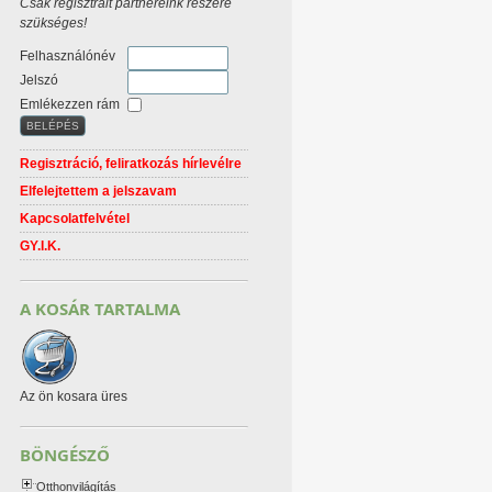
Csak regisztrált partnereink részére
szükséges!
Felhasználónév
Jelszó
Emlékezzen rám
Regisztráció, feliratkozás hírlevélre
Elfelejtettem a jelszavam
Kapcsolatfelvétel
GY.I.K.
A KOSÁR TARTALMA
Az ön kosara üres
BÖNGÉSZŐ
Otthonvilágítás