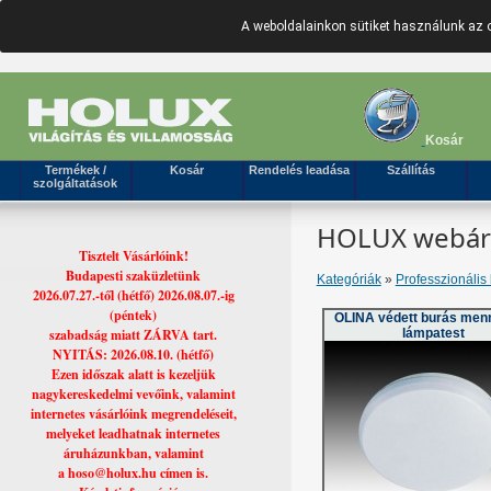
A weboldalainkon sütiket használunk az 
Kosár
Termékek /
Kosár
Rendelés leadása
Szállítás
szolgáltatások
HOLUX webáruh
Tisztelt Vásárlóink!
Budapesti szaküzletünk
Kategóriák
»
Professzionális 
2026.07.27.-től (hétfő) 2026.08.07.-ig
(péntek)
OLINA védett burás men
szabadság miatt ZÁRVA tart.
lámpatest
NYITÁS: 2026.08.10. (hétfő)
Ezen időszak alatt is kezeljük
nagykereskedelmi vevőink, valamint
internetes vásárlóink megrendeléseit,
melyeket leadhatnak internetes
áruházunkban, valamint
a hoso@holux.hu címen is.