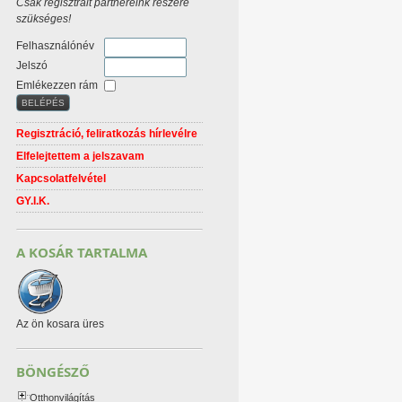
Csak regisztrált partnereink részére
szükséges!
Felhasználónév
Jelszó
Emlékezzen rám
Regisztráció, feliratkozás hírlevélre
Elfelejtettem a jelszavam
Kapcsolatfelvétel
GY.I.K.
A KOSÁR TARTALMA
Az ön kosara üres
BÖNGÉSZŐ
Otthonvilágítás