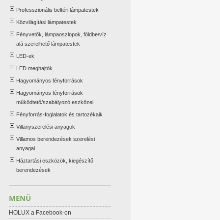
Professzionális beltéri lámpatestek
Közvilágítási lámpatestek
Fényvetők, lámpaoszlopok, földbe/víz
alá szerelhető lámpatestek
LED-ek
LED meghajtók
Hagyományos fényforrások
Hagyományos fényforrások
működtető/szabályozó eszközei
Fényforrás-foglalatok és tartozékaik
Villanyszerelési anyagok
Villamos berendezések szerelési
anyagai
Háztartási eszközök, kiegészítő
berendezések
MENÜ
HOLUX a Facebook-on