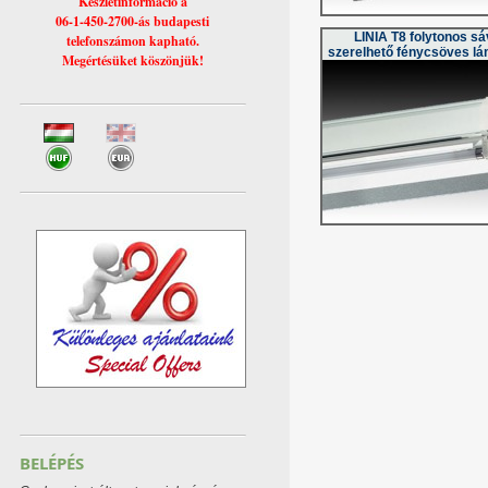
Készletinformáció a
06-1-450-2700-ás budapesti
LINIA T8 folytonos s
telefonszámon kapható.
szerelhető fénycsöves lá
Megértésüket köszönjük!
BELÉPÉS