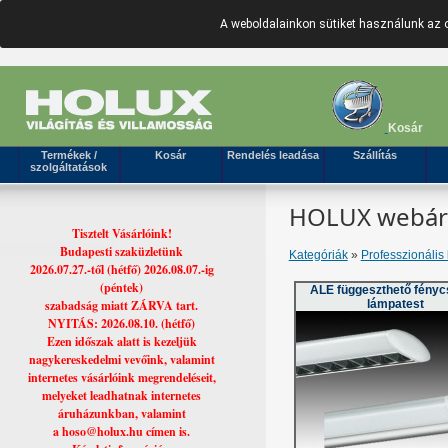
A weboldalainkon sütiket használunk az 
Kosár
Termékek /
Kosár
Rendelés leadása
Szállítás
szolgáltatások
HOLUX webáruh
Tisztelt Vásárlóink!
Budapesti szaküzletünk
Kategóriák
»
Professzionális 
2026.07.27.-től (hétfő) 2026.08.07.-ig
(péntek)
ALE függeszthető fény
szabadság miatt ZÁRVA tart.
lámpatest
NYITÁS: 2026.08.10. (hétfő)
Ezen időszak alatt is kezeljük
nagykereskedelmi vevőink, valamint
internetes vásárlóink megrendeléseit,
melyeket leadhatnak internetes
áruházunkban, valamint
a hoso@holux.hu címen is.