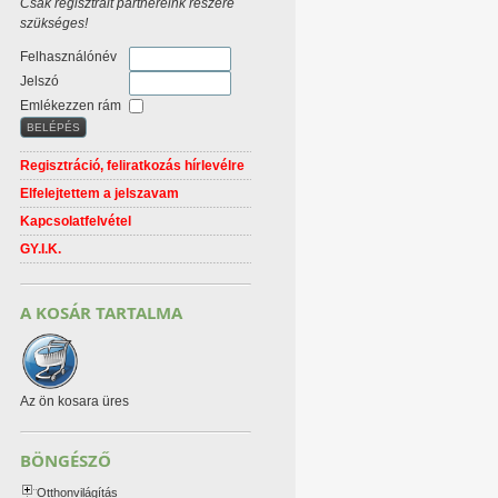
Csak regisztrált partnereink részére
szükséges!
Felhasználónév
Jelszó
Emlékezzen rám
Regisztráció, feliratkozás hírlevélre
Elfelejtettem a jelszavam
Kapcsolatfelvétel
GY.I.K.
A KOSÁR TARTALMA
Az ön kosara üres
BÖNGÉSZŐ
Otthonvilágítás