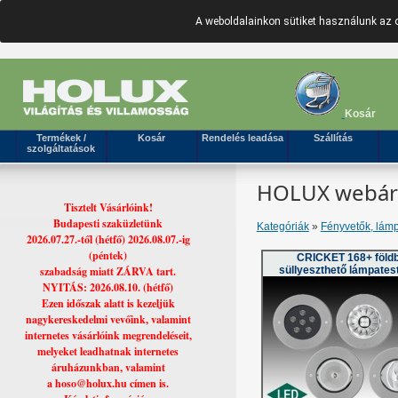
A weboldalainkon sütiket használunk az 
Kosár
Termékek /
Kosár
Rendelés leadása
Szállítás
szolgáltatások
HOLUX webáruh
Tisztelt Vásárlóink!
Budapesti szaküzletünk
Kategóriák
»
Fényvetők, lámp
2026.07.27.-től (hétfő) 2026.08.07.-ig
(péntek)
CRICKET 168+ föld
szabadság miatt ZÁRVA tart.
süllyeszthető lámpates
NYITÁS: 2026.08.10. (hétfő)
Ezen időszak alatt is kezeljük
nagykereskedelmi vevőink, valamint
internetes vásárlóink megrendeléseit,
melyeket leadhatnak internetes
áruházunkban, valamint
a hoso@holux.hu címen is.