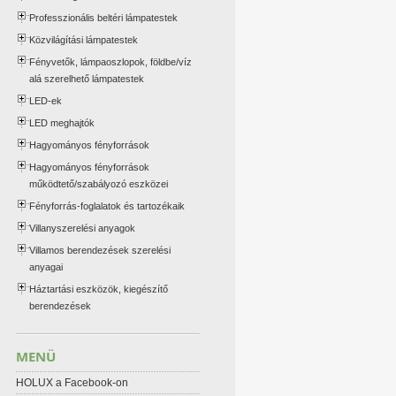
Professzionális beltéri lámpatestek
Közvilágítási lámpatestek
Fényvetők, lámpaoszlopok, földbe/víz
alá szerelhető lámpatestek
LED-ek
LED meghajtók
Hagyományos fényforrások
Hagyományos fényforrások
működtető/szabályozó eszközei
Fényforrás-foglalatok és tartozékaik
Villanyszerelési anyagok
Villamos berendezések szerelési
anyagai
Háztartási eszközök, kiegészítő
berendezések
MENÜ
HOLUX a Facebook-on