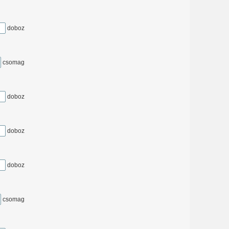
doboz
csomag
doboz
doboz
doboz
csomag