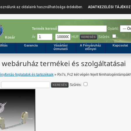
használunk az oldalaink használhatósága érdekében.
ADATKEZELÉSI TÁJÉKO
Termék kereső
Gyártó:
Ár:
-
HUF
Szűrés:
Kosár
llítás
Garancia
Vásárlási
A Fényáruház
Kapcsolat
útmutató
előnyei
webáruház termékei és szolgáltatásai
ényforrás-foglalatok és tartozékaik
» Rx7s, Fc2 két végén fejelt fémhalogénlámpák
:
Szűrés: