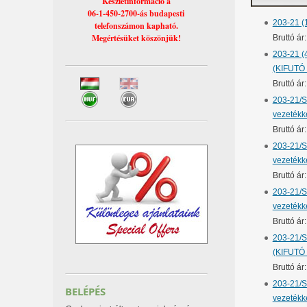
Készletinformáció a
06-1-450-2700-ás budapesti
203-21 (
telefonszámon kapható.
Megértésüket köszönjük!
Bruttó á
203-21 (
(KIFUTÓ
Bruttó ár
203-21/S
vezetékk
Bruttó á
203-21/S
vezetékk
Bruttó á
203-21/S
vezetékk
Bruttó á
203-21/S
(KIFUTÓ
Bruttó ár
203-21/S
BELÉPÉS
vezetékk