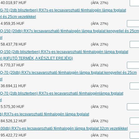
r: 40.018,97 HUF
(ÁFA: 27%)
G-70 (2db bliszterben) RX7s-es lecsavarozható fémhalogén lámpa foglalat
el és 25cm vezetékkel
: 4.959,35 HUF
(ÁFA: 27%)
Q-150 (20db) RX7s lecsavarozható fémhalogén lámpa foglalat kengyellel és 25cm
el
r: 58.437,78 HUF
(ÁFA: 27%)
Q-150 (2db bliszterben) RX7s-es lecsavarozható fémhalogén lámpa foglalat
lel (KIFUTÓ TERMÉK, A KÉSZLET EREJÉIG)
: 6.770,37 HUF
(ÁFA: 27%)
Q-70 (20db) RX7s lecsavarozható fémhalogén lámpa foglalat kengyellel és 25cm
el
: 36.694,11 HUF
(ÁFA: 27%)
Q-70 (2db bliszterben) RX7s-es lecavarozható fémhalogénlámpa foglalat
el
: 5.575,30 HUF
(ÁFA: 27%)
b) RX7s-es lecsvarozható fémhalogén lámpa foglalat
r: 84.526,12 HUF
(ÁFA: 27%)
100db) RX7s-es lecsavarozható fémhalogén lámpa foglalat 32cm vezetékkel
r: 95.422,72 HUF
(ÁFA: 27%)