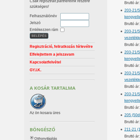
Csak regisztrált partnereink részére
Bruttó á
szükséges!
203-21/S
Felhasználónév
kengyell
Jelszó
Bruttó ár
Emlékezzen rám
203-21/S
vezetékk
Bruttó á
Regisztráció, feliratkozás hírlevélre
203-21/S
Elfelejtettem a jelszavam
kengyel
Kapcsolatfelvétel
Bruttó ár
GY.I.K.
203-21/S
vezetékk
Bruttó ár
A KOSÁR TARTALMA
203-21/S
kengyell
Bruttó ár
Az ön kosara üres
205 (50d
Bruttó á
BÖNGÉSZŐ
211-21 (
Bruttó á
Otthonvilágítás