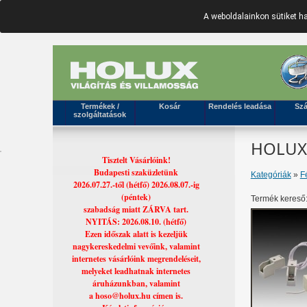
A weboldalainkon sütiket 
Termékek /
Kosár
Rendelés leadása
Szá
szolgáltatások
HOLUX 
Tisztelt Vásárlóink!
Budapesti szaküzletünk
Kategóriák
»
F
2026.07.27.-től (hétfő) 2026.08.07.-ig
(péntek)
Termék kereső
szabadság miatt ZÁRVA tart.
NYITÁS: 2026.08.10. (hétfő)
Ezen időszak alatt is kezeljük
nagykereskedelmi vevőink, valamint
internetes vásárlóink megrendeléseit,
melyeket leadhatnak internetes
áruházunkban, valamint
a hoso@holux.hu címen is.