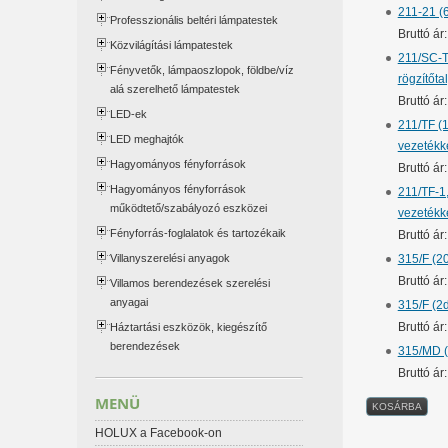
211-21 (
Professzionális beltéri lámpatestek
Bruttó ár
Közvilágítási lámpatestek
211/SC-T
Fényvetők, lámpaoszlopok, földbe/víz
rögzítőta
alá szerelhető lámpatestek
Bruttó á
LED-ek
211/TF (
LED meghajtók
vezetékk
Hagyományos fényforrások
Bruttó á
Hagyományos fényforrások
211/TF-1
működtető/szabályozó eszközei
vezetékk
Fényforrás-foglalatok és tartozékaik
Bruttó á
Villanyszerelési anyagok
315/F (2
Bruttó á
Villamos berendezések szerelési
anyagai
315/F (2
Bruttó ár
Háztartási eszközök, kiegészítő
berendezések
315/MD (
Bruttó á
MENÜ
HOLUX a Facebook-on