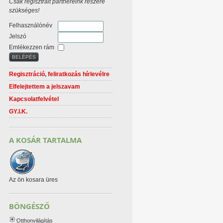
Csak regisztrált partnereink részére
szükséges!
Felhasználónév
Jelszó
Emlékezzen rám
Regisztráció, feliratkozás hírlevélre
Elfelejtettem a jelszavam
Kapcsolatfelvétel
GY.I.K.
A KOSÁR TARTALMA
Az ön kosara üres
BÖNGÉSZŐ
Otthonvilágítás