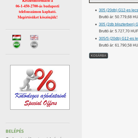
Készletinformáció a
06-1-450-2700-ás budapesti
305 (20db) G12-es lec
telefonszámon kapható.
Megértésüket köszönjük!
Bruttó ár: 50.779,68 H
305 (2db bliszterben) 
Bruttó ár: 5.727,70 HU
305/S (20db) G12-es l
Bruttó ár: 61.790,58 H
BELÉPÉS