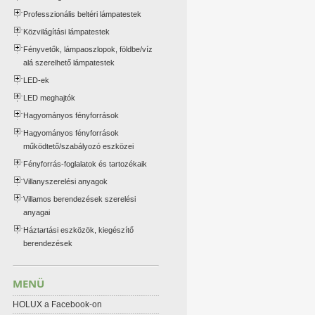
Professzionális beltéri lámpatestek
Közvilágítási lámpatestek
Fényvetők, lámpaoszlopok, földbe/víz
alá szerelhető lámpatestek
LED-ek
LED meghajtók
Hagyományos fényforrások
Hagyományos fényforrások
működtető/szabályozó eszközei
Fényforrás-foglalatok és tartozékaik
Villanyszerelési anyagok
Villamos berendezések szerelési
anyagai
Háztartási eszközök, kiegészítő
berendezések
MENÜ
HOLUX a Facebook-on