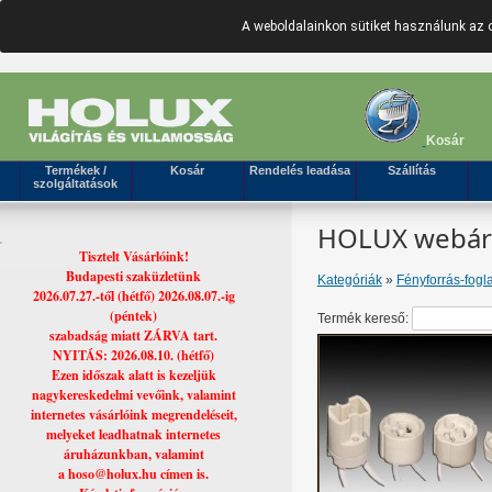
A weboldalainkon sütiket használunk az 
Kosár
Termékek /
Kosár
Rendelés leadása
Szállítás
szolgáltatások
HOLUX webáruh
Tisztelt Vásárlóink!
Budapesti szaküzletünk
Kategóriák
»
Fényforrás-fogla
2026.07.27.-től (hétfő) 2026.08.07.-ig
(péntek)
Termék kereső:
szabadság miatt ZÁRVA tart.
NYITÁS: 2026.08.10. (hétfő)
Ezen időszak alatt is kezeljük
nagykereskedelmi vevőink, valamint
internetes vásárlóink megrendeléseit,
melyeket leadhatnak internetes
áruházunkban, valamint
a hoso@holux.hu címen is.