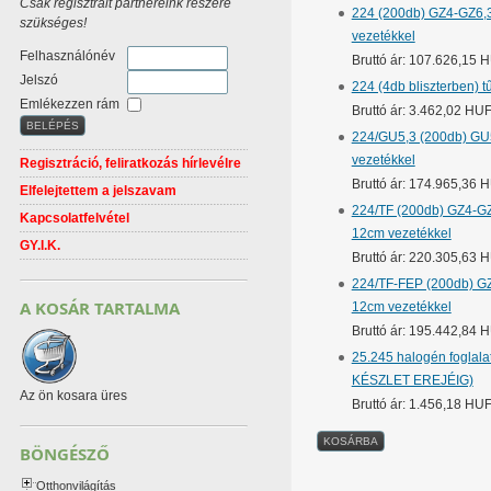
Csak regisztrált partnereink részére
224 (200db) GZ4-GZ6,35
szükséges!
vezetékkel
Felhasználónév
Bruttó ár: 107.626,15 
Jelszó
224 (4db bliszterben) 
Emlékezzen rám
Bruttó ár: 3.462,02 HU
224/GU5,3 (200db) GU5,
vezetékkel
Regisztráció, feliratkozás hírlevélre
Bruttó ár: 174.965,36 
Elfelejtettem a jelszavam
224/TF (200db) GZ4-GZ6
Kapcsolatfelvétel
12cm vezetékkel
GY.I.K.
Bruttó ár: 220.305,63 
224/TF-FEP (200db) GZ4
A KOSÁR TARTALMA
12cm vezetékkel
Bruttó ár: 195.442,84 
25.245 halogén foglala
KÉSZLET EREJÉIG)
Az ön kosara üres
Bruttó ár: 1.456,18 HU
BÖNGÉSZŐ
Otthonvilágítás