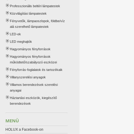
Professzionális beltéri lámpatestek
Közvilágítási lámpatestek
Fényvetők, lámpaoszlopok, földbe/víz
alá szerelhető lámpatestek
LED-ek
LED meghajtók
Hagyományos fényforrások
Hagyományos fényforrások
működtető/szabályozó eszközei
Fényforrás-foglalatok és tartozékaik
Villanyszerelési anyagok
Villamos berendezések szerelési
anyagai
Háztartási eszközök, kiegészítő
berendezések
MENÜ
HOLUX a Facebook-on