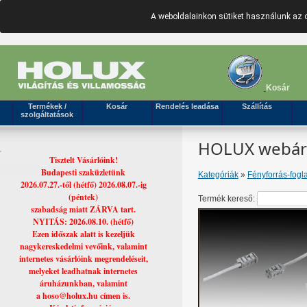
A weboldalainkon sütiket használunk az 
Kosár
Termékek /
Kosár
Rendelés leadása
Szállítás
szolgáltatások
HOLUX webáruh
Tisztelt Vásárlóink!
Budapesti szaküzletünk
Kategóriák
»
Fényforrás-fogla
2026.07.27.-től (hétfő) 2026.08.07.-ig
(péntek)
Termék kereső:
szabadság miatt ZÁRVA tart.
NYITÁS: 2026.08.10. (hétfő)
Ezen időszak alatt is kezeljük
nagykereskedelmi vevőink, valamint
internetes vásárlóink megrendeléseit,
melyeket leadhatnak internetes
áruházunkban, valamint
a hoso@holux.hu címen is.