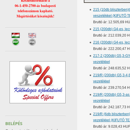
Készletinformáció a
06-1-450-2700-ás budapesti
215 (10db bliszterben)
telefonszámon kapható.
Megértésüket köszönjük!
veszetékkel (KIFUTÓ
Bruttó ár: 12.505,69 H
215 (200db) G4-es, lec
Bruttó ár: 212.039,20 
216 (200db) G4-es, lec
Bruttó ár: 222.200,47 
217-2 (200db) G5,3-GY6
vezetékkel
Bruttó ár: 248.635,52 
219/R (200db) G5,3-4,8
vezetékkel
Bruttó ár: 239.270,54 
219/R (200db) G5,3-as 
vezetékkel
Bruttó ár: 242.187,73 
219/R (6db bliszterben
vezetékkel (KIFUTÓ 
BELÉPÉS
Bruttó ár: 9.028,43 HU