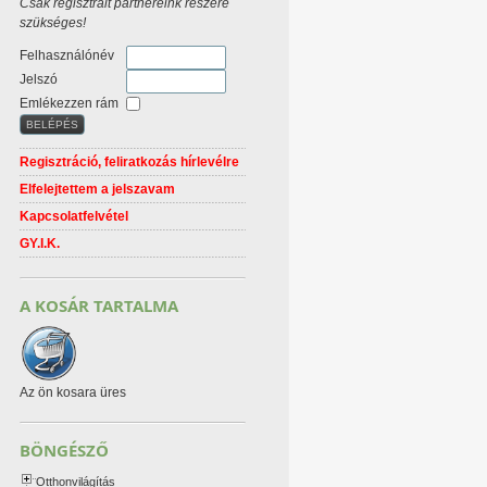
Csak regisztrált partnereink részére
szükséges!
Felhasználónév
Jelszó
Emlékezzen rám
Regisztráció, feliratkozás hírlevélre
Elfelejtettem a jelszavam
Kapcsolatfelvétel
GY.I.K.
A KOSÁR TARTALMA
Az ön kosara üres
BÖNGÉSZŐ
Otthonvilágítás