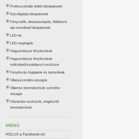
Professzionális beltéri lámpatestek
Közvilágítási lámpatestek
Fényvetők, lámpaoszlopok, földbe/víz
alá szerelhető lámpatestek
LED-ek
LED meghajtók
Hagyományos fényforrások
Hagyományos fényforrások
működtető/szabályozó eszközei
Fényforrás-foglalatok és tartozékaik
Villanyszerelési anyagok
Villamos berendezések szerelési
anyagai
Háztartási eszközök, kiegészítő
berendezések
MENÜ
HOLUX a Facebook-on