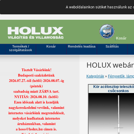
A weboldalainkon sütiket használunk az 
Kosár
Termékek /
Kosár
Rendelés leadása
Szállítás
szolgáltatások
HOLUX webáruh
Tisztelt Vásárlóink!
Budapesti szaküzletünk
Kategóriák
»
Fényvetők, lámp
2026.07.27.-től (hétfő) 2026.08.07.-ig
(péntek)
Kör acéloszlop teleszk
szabadság miatt ZÁRVA tart.
csőcsonkos
NYITÁS: 2026.08.10. (hétfő)
Ezen időszak alatt is kezeljük
nagykereskedelmi vevőink, valamint
internetes vásárlóink megrendeléseit,
melyeket leadhatnak internetes
áruházunkban, valamint
a hoso@holux.hu címen is.