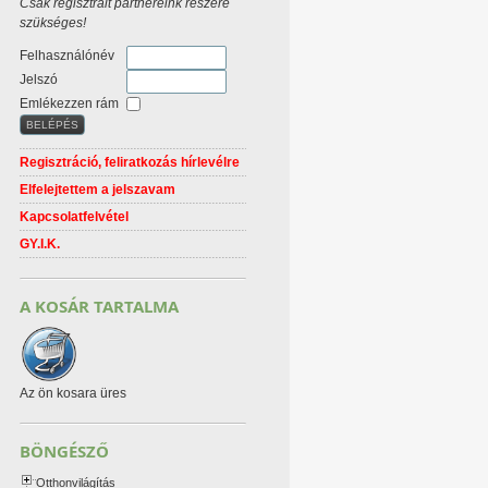
Csak regisztrált partnereink részére
szükséges!
Felhasználónév
Jelszó
Emlékezzen rám
Regisztráció, feliratkozás hírlevélre
Elfelejtettem a jelszavam
Kapcsolatfelvétel
GY.I.K.
A KOSÁR TARTALMA
Az ön kosara üres
BÖNGÉSZŐ
Otthonvilágítás