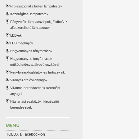
Professzionális beltéri lámpatestek
Közvilágítási lámpatestek
Fényvetők, lámpaoszlopok, földbe/víz
alá szerelhető lámpatestek
LED-ek
LED meghajtók
Hagyományos fényforrások
Hagyományos fényforrások
működtető/szabályozó eszközei
Fényforrás-foglalatok és tartozékaik
Villanyszerelési anyagok
Villamos berendezések szerelési
anyagai
Háztartási eszközök, kiegészítő
berendezések
MENÜ
HOLUX a Facebook-on