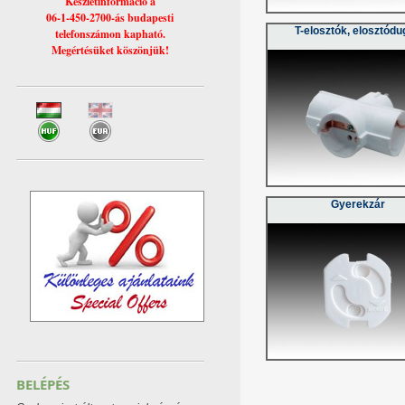
Készletinformáció a
06-1-450-2700-ás budapesti
T-elosztók, elosztód
telefonszámon kapható.
Megértésüket köszönjük!
Gyerekzár
BELÉPÉS