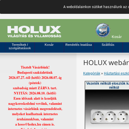
A weboldalainkon sütiket használunk az 
Kosár
Termékek /
Kosár
Rendelés leadása
Szállítás
szolgáltatások
HOLUX webáruh
Tisztelt Vásárlóink!
Budapesti szaküzletünk
Kategóriák
»
Háztartási eszk
2026.07.27.-től (hétfő) 2026.08.07.-ig
(péntek)
Vezeték nélküli elosztók 
szabadság miatt ZÁRVA tart.
nélkül
NYITÁS: 2026.08.10. (hétfő)
Ezen időszak alatt is kezeljük
nagykereskedelmi vevőink, valamint
internetes vásárlóink megrendeléseit,
melyeket leadhatnak internetes
áruházunkban, valamint
a hoso@holux.hu címen is.