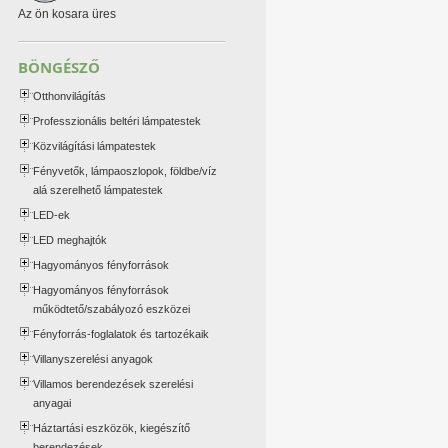
Az ön kosara üres
BÖNGÉSZŐ
Otthonvilágítás
Professzionális beltéri lámpatestek
Közvilágítási lámpatestek
Fényvetők, lámpaoszlopok, földbe/víz
alá szerelhető lámpatestek
LED-ek
LED meghajtók
Hagyományos fényforrások
Hagyományos fényforrások
működtető/szabályozó eszközei
Fényforrás-foglalatok és tartozékaik
Villanyszerelési anyagok
Villamos berendezések szerelési
anyagai
Háztartási eszközök, kiegészítő
berendezések