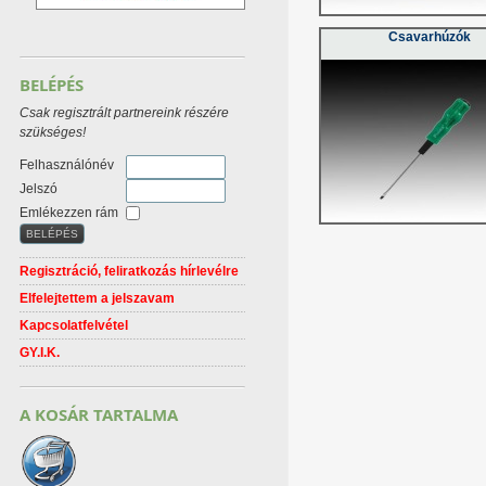
Csavarhúzók
BELÉPÉS
Csak regisztrált partnereink részére
szükséges!
Felhasználónév
Jelszó
Emlékezzen rám
Regisztráció, feliratkozás hírlevélre
Elfelejtettem a jelszavam
Kapcsolatfelvétel
GY.I.K.
A KOSÁR TARTALMA