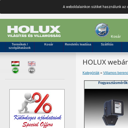
A weboldalainkon sütiket használunk az 
Kosár
Termékek /
Kosár
Rendelés leadása
Szállítás
szolgáltatások
HOLUX webáruh
Kategóriák
»
Villamos beren
Fogyasztásmérők