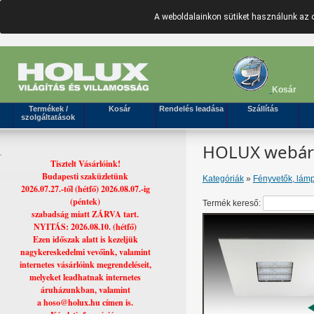
A weboldalainkon sütiket használunk az 
Kosár
Termékek /
Kosár
Rendelés leadása
Szállítás
szolgáltatások
HOLUX webáruh
Tisztelt Vásárlóink!
Budapesti szaküzletünk
Kategóriák
»
Fényvetők, lámp
2026.07.27.-től (hétfő) 2026.08.07.-ig
(péntek)
Termék kereső:
szabadság miatt ZÁRVA tart.
NYITÁS: 2026.08.10. (hétfő)
Ezen időszak alatt is kezeljük
nagykereskedelmi vevőink, valamint
internetes vásárlóink megrendeléseit,
melyeket leadhatnak internetes
áruházunkban, valamint
a hoso@holux.hu címen is.