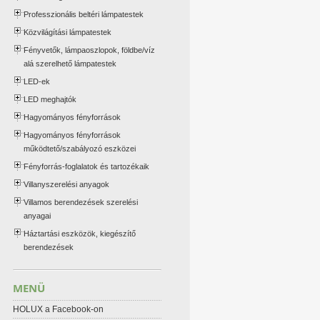
Professzionális beltéri lámpatestek
Közvilágítási lámpatestek
Fényvetők, lámpaoszlopok, földbe/víz
alá szerelhető lámpatestek
LED-ek
LED meghajtók
Hagyományos fényforrások
Hagyományos fényforrások
működtető/szabályozó eszközei
Fényforrás-foglalatok és tartozékaik
Villanyszerelési anyagok
Villamos berendezések szerelési
anyagai
Háztartási eszközök, kiegészítő
berendezések
MENÜ
HOLUX a Facebook-on