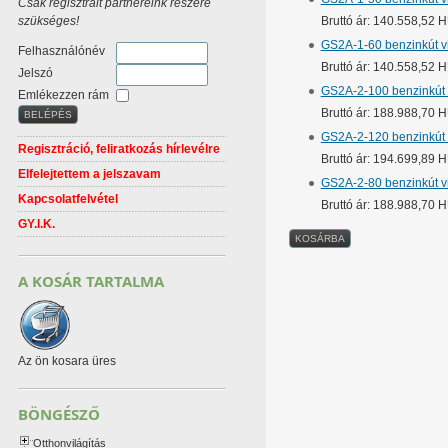
Csak regisztrált partnereink részére
szükséges!
Bruttó ár: 140.558,52 
GS2A-1-60 benzinkút vi
Felhasználónév
Bruttó ár: 140.558,52 
Jelszó
GS2A-2-100 benzinkút 
Emlékezzen rám
Bruttó ár: 188.988,70 
GS2A-2-120 benzinkút 
Regisztráció, feliratkozás hírlevélre
Bruttó ár: 194.699,89 
Elfelejtettem a jelszavam
GS2A-2-80 benzinkút v
Kapcsolatfelvétel
Bruttó ár: 188.988,70 
GY.I.K.
A KOSÁR TARTALMA
Az ön kosara üres
BÖNGÉSZŐ
Otthonvilágítás