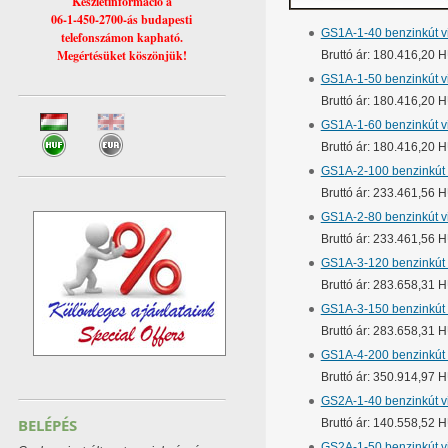
Készletinformáció a
06-1-450-2700-ás budapesti
GS1A-1-40 benzinkút vi
telefonszámon kapható.
Megértésüket köszönjük!
Bruttó ár: 180.416,20 
GS1A-1-50 benzinkút vi
Bruttó ár: 180.416,20 
GS1A-1-60 benzinkút vi
Bruttó ár: 180.416,20 
GS1A-2-100 benzinkút 
Bruttó ár: 233.461,56 
GS1A-2-80 benzinkút v
Bruttó ár: 233.461,56 
GS1A-3-120 benzinkút 
Bruttó ár: 283.658,31 
GS1A-3-150 benzinkút 
Bruttó ár: 283.658,31 
GS1A-4-200 benzinkút 
Bruttó ár: 350.914,97 
GS2A-1-40 benzinkút vi
BELÉPÉS
Bruttó ár: 140.558,52 
GS2A-1-50 benzinkút vi