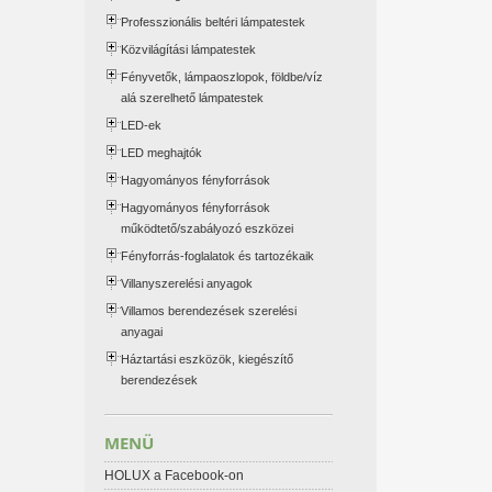
Professzionális beltéri lámpatestek
Közvilágítási lámpatestek
Fényvetők, lámpaoszlopok, földbe/víz
alá szerelhető lámpatestek
LED-ek
LED meghajtók
Hagyományos fényforrások
Hagyományos fényforrások
működtető/szabályozó eszközei
Fényforrás-foglalatok és tartozékaik
Villanyszerelési anyagok
Villamos berendezések szerelési
anyagai
Háztartási eszközök, kiegészítő
berendezések
MENÜ
HOLUX a Facebook-on