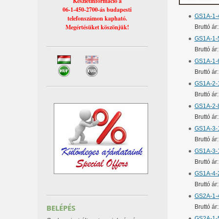
Készletinformáció a
06-1-450-2700-ás budapesti
GS1A-1-4
telefonszámon kapható.
Megértésüket köszönjük!
Bruttó á
GS1A-1-5
Bruttó á
GS1A-1-6
Bruttó á
GS1A-2-1
Bruttó á
GS1A-2-8
Bruttó á
GS1A-3-1
Bruttó á
GS1A-3-1
Bruttó á
GS1A-4-2
Bruttó á
GS2A-1-4
BELÉPÉS
Bruttó á
GS2A-1-5