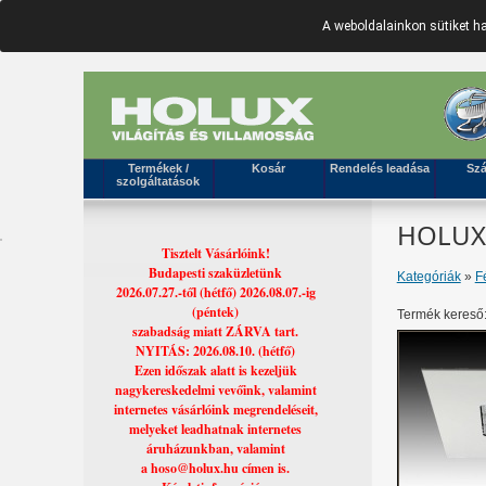
A weboldalainkon sütiket 
Termékek /
Kosár
Rendelés leadása
Szá
szolgáltatások
HOLUX 
Tisztelt Vásárlóink!
Budapesti szaküzletünk
Kategóriák
»
F
2026.07.27.-től (hétfő) 2026.08.07.-ig
(péntek)
Termék kereső
szabadság miatt ZÁRVA tart.
NYITÁS: 2026.08.10. (hétfő)
Ezen időszak alatt is kezeljük
nagykereskedelmi vevőink, valamint
internetes vásárlóink megrendeléseit,
melyeket leadhatnak internetes
áruházunkban, valamint
a hoso@holux.hu címen is.