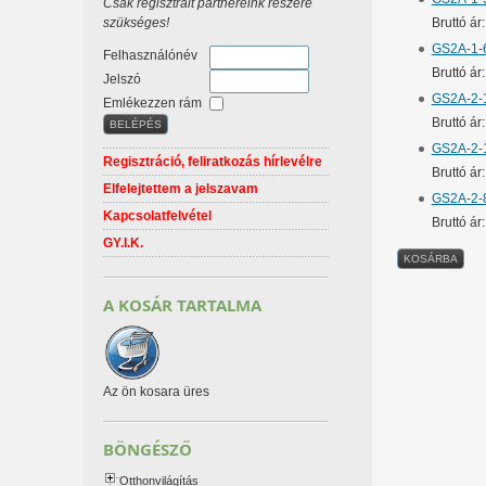
Csak regisztrált partnereink részére
szükséges!
Bruttó á
GS2A-1-6
Felhasználónév
Bruttó á
Jelszó
GS2A-2-1
Emlékezzen rám
Bruttó á
GS2A-2-1
Regisztráció, feliratkozás hírlevélre
Bruttó á
Elfelejtettem a jelszavam
GS2A-2-8
Kapcsolatfelvétel
Bruttó á
GY.I.K.
A KOSÁR TARTALMA
Az ön kosara üres
BÖNGÉSZŐ
Otthonvilágítás