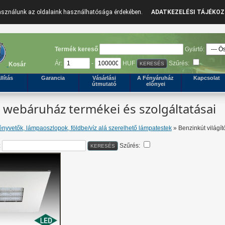
használunk az oldalaink használhatósága érdekében.
ADATKEZELÉSI TÁJÉKO
Termék kereső
Gyártó:
Ár:
-
HUF
Szűrés:
Kosár
llítás
Garancia
Vásárlási
A Fényáruház
Kapcsolat
útmutató
előnyei
webáruház termékei és szolgáltatásai
ényvetők, lámpaoszlopok, földbe/víz alá szerelhető lámpatestek
» Benzinkút világít
:
Szűrés: