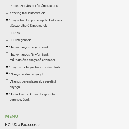
Professzionális beltéri lámpatestek
Közvilágítási lámpatestek
Fényvetők, lámpaoszlopok, földbe/víz
alá szerelhető lámpatestek
LED-ek
LED meghajtók
Hagyományos fényforrások
Hagyományos fényforrások
működtető/szabályozó eszközei
Fényforrás-foglalatok és tartozékaik
Villanyszerelési anyagok
Villamos berendezések szerelési
anyagai
Háztartási eszközök, kiegészítő
berendezések
MENÜ
HOLUX a Facebook-on