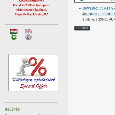
Készletinformáció a
06-1-450-2700-ás budapesti
18W/220-240V G13 fejű
telefonszámon kapható.
Megértésüket köszönjük!
átm.28mm x 1200mm, (
Bruttó ár: 2.239,01 HU
BELÉPÉS