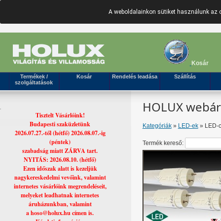
A weboldalainkon sütiket használunk az 
Kosár
Termékek /
Kosár
Rendelés leadása
Szállítás
szolgáltatások
HOLUX webáruh
Tisztelt Vásárlóink!
Budapesti szaküzletünk
Kategóriák
»
LED-ek
» LED-c
2026.07.27.-től (hétfő) 2026.08.07.-ig
(péntek)
Termék kereső:
szabadság miatt ZÁRVA tart.
NYITÁS: 2026.08.10. (hétfő)
Ezen időszak alatt is kezeljük
nagykereskedelmi vevőink, valamint
internetes vásárlóink megrendeléseit,
melyeket leadhatnak internetes
áruházunkban, valamint
a hoso@holux.hu címen is.