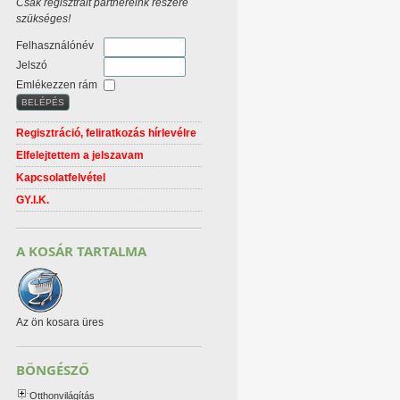
Csak regisztrált partnereink részére
szükséges!
Felhasználónév
Jelszó
Emlékezzen rám
Regisztráció, feliratkozás hírlevélre
Elfelejtettem a jelszavam
Kapcsolatfelvétel
GY.I.K.
A KOSÁR TARTALMA
Az ön kosara üres
BÖNGÉSZŐ
Otthonvilágítás