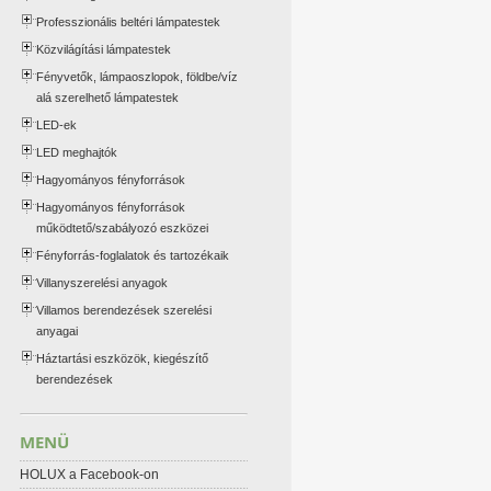
Professzionális beltéri lámpatestek
Közvilágítási lámpatestek
Fényvetők, lámpaoszlopok, földbe/víz
alá szerelhető lámpatestek
LED-ek
LED meghajtók
Hagyományos fényforrások
Hagyományos fényforrások
működtető/szabályozó eszközei
Fényforrás-foglalatok és tartozékaik
Villanyszerelési anyagok
Villamos berendezések szerelési
anyagai
Háztartási eszközök, kiegészítő
berendezések
MENÜ
HOLUX a Facebook-on