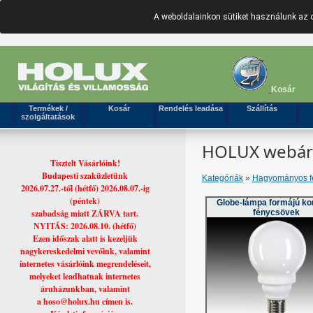
A weboldalainkon sütiket használunk az 
Kosár
Termékek /
Kosár
Rendelés leadása
Szállítás
szolgáltatások
HOLUX webáruh
Tisztelt Vásárlóink!
Budapesti szaküzletünk
Kategóriák
»
Hagyományos fé
2026.07.27.-től (hétfő) 2026.08.07.-ig
(péntek)
Globe-lámpa formájú k
szabadság miatt ZÁRVA tart.
fénycsövek
NYITÁS: 2026.08.10. (hétfő)
Ezen időszak alatt is kezeljük
nagykereskedelmi vevőink, valamint
internetes vásárlóink megrendeléseit,
melyeket leadhatnak internetes
áruházunkban, valamint
a hoso@holux.hu címen is.