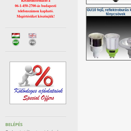
Készletinformáció a
06-1-450-2700-ás budapesti
GU10 fejű, reflektroburás
telefonszámon kapható.
fénycsövek
Megértésüket köszönjük!
BELÉPÉS