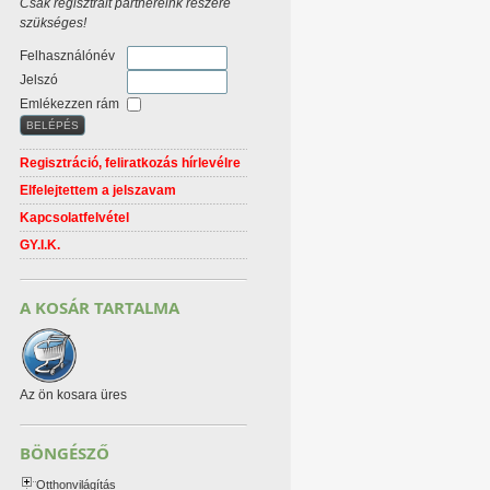
Csak regisztrált partnereink részére
szükséges!
Felhasználónév
Jelszó
Emlékezzen rám
Regisztráció, feliratkozás hírlevélre
Elfelejtettem a jelszavam
Kapcsolatfelvétel
GY.I.K.
A KOSÁR TARTALMA
Az ön kosara üres
BÖNGÉSZŐ
Otthonvilágítás