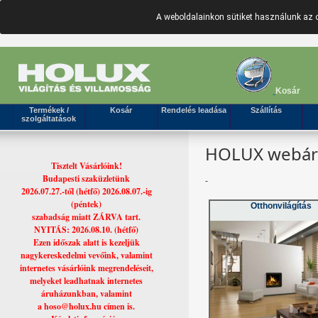
A weboldalainkon sütiket használunk az 
Kosár
Termékek /
Kosár
Rendelés leadása
Szállítás
szolgáltatások
HOLUX webáruh
Tisztelt Vásárlóink!
Budapesti szaküzletünk
-
2026.07.27.-től (hétfő) 2026.08.07.-ig
(péntek)
Otthonvilágítás
szabadság miatt ZÁRVA tart.
NYITÁS: 2026.08.10. (hétfő)
Ezen időszak alatt is kezeljük
nagykereskedelmi vevőink, valamint
internetes vásárlóink megrendeléseit,
melyeket leadhatnak internetes
áruházunkban, valamint
a hoso@holux.hu címen is.