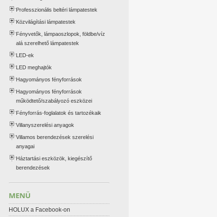
Professzionális beltéri lámpatestek
Közvilágítási lámpatestek
Fényvetők, lámpaoszlopok, földbe/víz
alá szerelhető lámpatestek
LED-ek
LED meghajtók
Hagyományos fényforrások
Hagyományos fényforrások
működtető/szabályozó eszközei
Fényforrás-foglalatok és tartozékaik
Villanyszerelési anyagok
Villamos berendezések szerelési
anyagai
Háztartási eszközök, kiegészítő
berendezések
MENÜ
HOLUX a Facebook-on