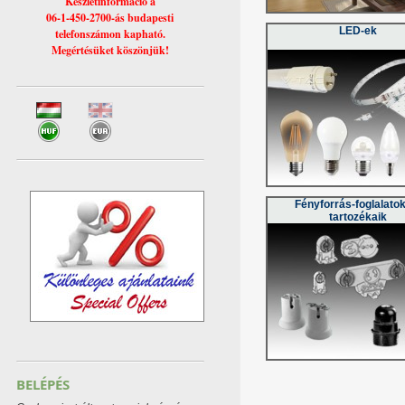
Készletinformáció a
06-1-450-2700-ás budapesti
LED-ek
telefonszámon kapható.
Megértésüket köszönjük!
Fényforrás-foglalato
tartozékaik
BELÉPÉS