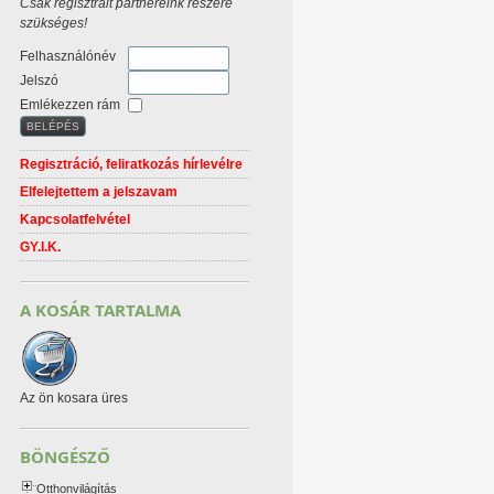
Csak regisztrált partnereink részére
szükséges!
Felhasználónév
Jelszó
Emlékezzen rám
Regisztráció, feliratkozás hírlevélre
Elfelejtettem a jelszavam
Kapcsolatfelvétel
GY.I.K.
A KOSÁR TARTALMA
Az ön kosara üres
BÖNGÉSZŐ
Otthonvilágítás