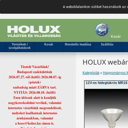
A weboldalainkon sütiket használunk az 
Kosár
Termékek /
Kosár
Rendelés leadása
Szállítás
szolgáltatások
HOLUX webáruh
Tisztelt Vásárlóink!
Budapesti szaküzletünk
Kategóriák
»
Hagyományos fé
2026.07.27.-től (hétfő) 2026.08.07.-ig
(péntek)
12V-os hidegtükrös MR16
szabadság miatt ZÁRVA tart.
NYITÁS: 2026.08.10. (hétfő)
Ezen időszak alatt is kezeljük
nagykereskedelmi vevőink, valamint
internetes vásárlóink megrendeléseit,
melyeket leadhatnak internetes
áruházunkban, valamint
a hoso@holux.hu címen is.