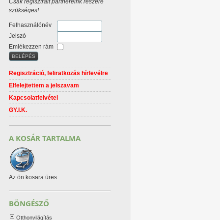
Csak regisztrált partnereink részére
szükséges!
Felhasználónév
Jelszó
Emlékezzen rám
Regisztráció, feliratkozás hírlevélre
Elfelejtettem a jelszavam
Kapcsolatfelvétel
GY.I.K.
A KOSÁR TARTALMA
Az ön kosara üres
BÖNGÉSZŐ
Otthonvilágítás