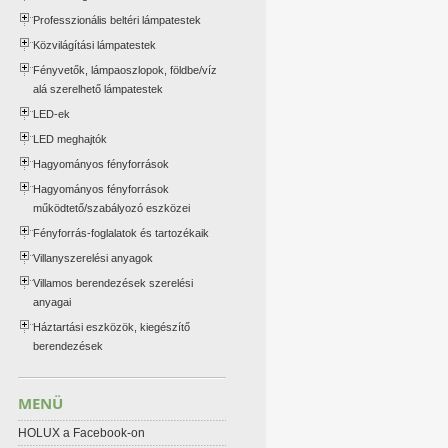
Professzionális beltéri lámpatestek
Közvilágítási lámpatestek
Fényvetők, lámpaoszlopok, földbe/víz
alá szerelhető lámpatestek
LED-ek
LED meghajtók
Hagyományos fényforrások
Hagyományos fényforrások
működtető/szabályozó eszközei
Fényforrás-foglalatok és tartozékaik
Villanyszerelési anyagok
Villamos berendezések szerelési
anyagai
Háztartási eszközök, kiegészítő
berendezések
MENÜ
HOLUX a Facebook-on