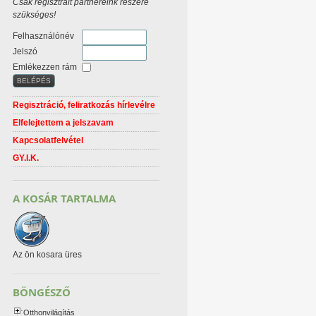
Csak regisztrált partnereink részére
szükséges!
Felhasználónév
Jelszó
Emlékezzen rám
Regisztráció, feliratkozás hírlevélre
Elfelejtettem a jelszavam
Kapcsolatfelvétel
GY.I.K.
A KOSÁR TARTALMA
Az ön kosara üres
BÖNGÉSZŐ
Otthonvilágítás