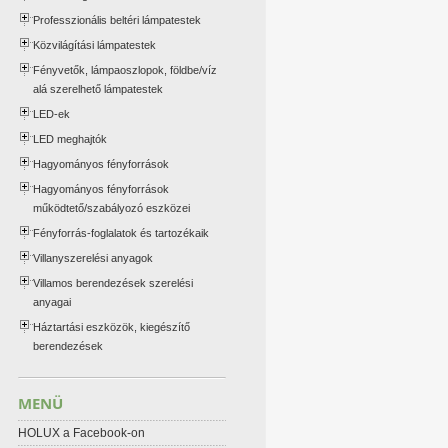
Professzionális beltéri lámpatestek
Közvilágítási lámpatestek
Fényvetők, lámpaoszlopok, földbe/víz
alá szerelhető lámpatestek
LED-ek
LED meghajtók
Hagyományos fényforrások
Hagyományos fényforrások
működtető/szabályozó eszközei
Fényforrás-foglalatok és tartozékaik
Villanyszerelési anyagok
Villamos berendezések szerelési
anyagai
Háztartási eszközök, kiegészítő
berendezések
MENÜ
HOLUX a Facebook-on