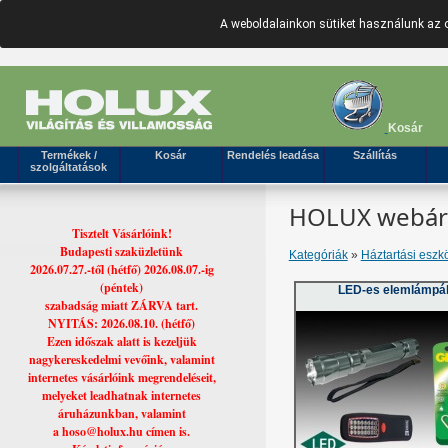
A weboldalainkon sütiket használunk az 
Kosár
Termékek /
Kosár
Rendelés leadása
Szállítás
szolgáltatások
HOLUX webáruh
Tisztelt Vásárlóink!
Budapesti szaküzletünk
Kategóriák
»
Háztartási eszk
2026.07.27.-től (hétfő) 2026.08.07.-ig
(péntek)
LED-es elemlámpá
szabadság miatt ZÁRVA tart.
NYITÁS: 2026.08.10. (hétfő)
Ezen időszak alatt is kezeljük
nagykereskedelmi vevőink, valamint
internetes vásárlóink megrendeléseit,
melyeket leadhatnak internetes
áruházunkban, valamint
a hoso@holux.hu címen is.