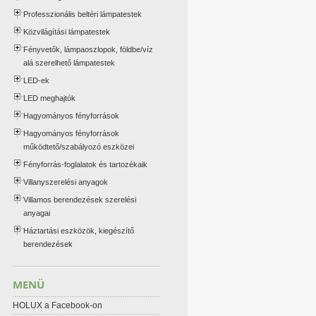
Professzionális beltéri lámpatestek
Közvilágítási lámpatestek
Fényvetők, lámpaoszlopok, földbe/víz
alá szerelhető lámpatestek
LED-ek
LED meghajtók
Hagyományos fényforrások
Hagyományos fényforrások
működtető/szabályozó eszközei
Fényforrás-foglalatok és tartozékaik
Villanyszerelési anyagok
Villamos berendezések szerelési
anyagai
Háztartási eszközök, kiegészítő
berendezések
MENÜ
HOLUX a Facebook-on