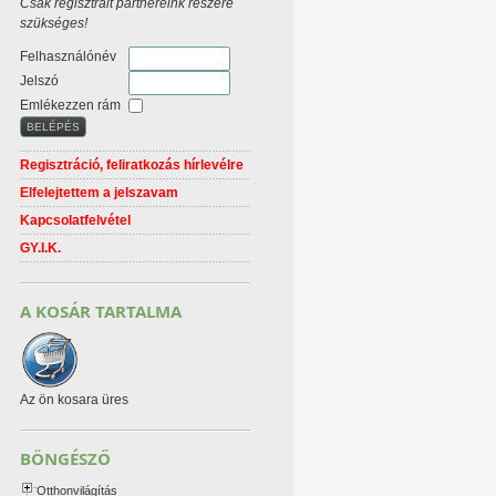
Csak regisztrált partnereink részére
szükséges!
Felhasználónév
Jelszó
Emlékezzen rám
Regisztráció, feliratkozás hírlevélre
Elfelejtettem a jelszavam
Kapcsolatfelvétel
GY.I.K.
A KOSÁR TARTALMA
Az ön kosara üres
BÖNGÉSZŐ
Otthonvilágítás