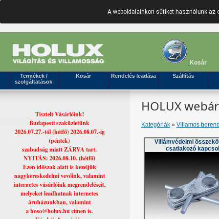
A weboldalainkon sütiket használunk az 
Kosár
Termékek /
Kosár
Rendelés leadása
Szállítás
szolgáltatások
HOLUX webáruh
Tisztelt Vásárlóink!
Budapesti szaküzletünk
Kategóriák
»
Villamos beren
2026.07.27.-től (hétfő) 2026.08.07.-ig
(péntek)
Villámvédelmi összekö
szabadság miatt ZÁRVA tart.
csatlakozó kapcso
NYITÁS: 2026.08.10. (hétfő)
Ezen időszak alatt is kezeljük
nagykereskedelmi vevőink, valamint
internetes vásárlóink megrendeléseit,
melyeket leadhatnak internetes
áruházunkban, valamint
a hoso@holux.hu címen is.