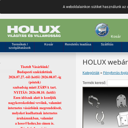
A weboldalainkon sütiket használunk az 
Kosár
Termékek /
Kosár
Rendelés leadása
Szállítás
szolgáltatások
HOLUX webáruh
Tisztelt Vásárlóink!
Budapesti szaküzletünk
Kategóriák
»
Fényforrás-fogla
2026.07.27.-től (hétfő) 2026.08.07.-ig
(péntek)
Termék kereső:
szabadság miatt ZÁRVA tart.
NYITÁS: 2026.08.10. (hétfő)
Ezen időszak alatt is kezeljük
nagykereskedelmi vevőink, valamint
internetes vásárlóink megrendeléseit,
melyeket leadhatnak internetes
áruházunkban, valamint
a hoso@holux.hu címen is.