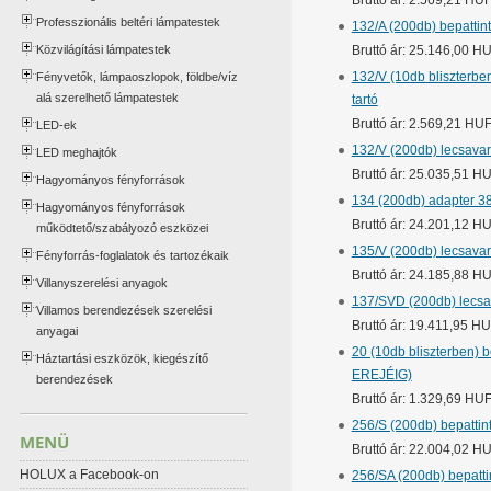
Bruttó ár: 2.569,21 HU
Professzionális beltéri lámpatestek
132/A (200db) bepattint
Közvilágítási lámpatestek
Bruttó ár: 25.146,00 H
132/V (10db bliszterbe
Fényvetők, lámpaoszlopok, földbe/víz
alá szerelhető lámpatestek
tartó
Bruttó ár: 2.569,21 HU
LED-ek
132/V (200db) lecsavaro
LED meghajtók
Bruttó ár: 25.035,51 H
Hagyományos fényforrások
134 (200db) adapter 38/
Hagyományos fényforrások
Bruttó ár: 24.201,12 H
működtető/szabályozó eszközei
135/V (200db) lecsavar
Fényforrás-foglalatok és tartozékaik
Bruttó ár: 24.185,88 H
Villanyszerelési anyagok
137/SVD (200db) lecsa
Villamos berendezések szerelési
Bruttó ár: 19.411,95 H
anyagai
20 (10db bliszterben) 
Háztartási eszközök, kiegészítő
EREJÉIG)
berendezések
Bruttó ár: 1.329,69 HU
256/S (200db) bepattin
MENÜ
Bruttó ár: 22.004,02 H
HOLUX a Facebook-on
256/SA (200db) bepatti