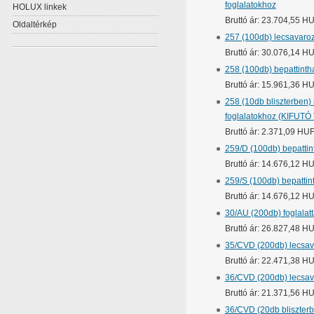
foglalatokhoz
HOLUX linkek
Bruttó ár: 23.704,55 H
Oldaltérkép
257 (100db) lecsavaroz
Bruttó ár: 30.076,14 H
258 (100db) bepattinth
Bruttó ár: 15.961,36 H
258 (10db bliszterben)
foglalatokhoz (KIFUT
Bruttó ár: 2.371,09 HU
259/D (100db) bepattin
Bruttó ár: 14.676,12 H
259/S (100db) bepattin
Bruttó ár: 14.676,12 H
30/AU (200db) foglalat
Bruttó ár: 26.827,48 H
35/CVD (200db) lecsava
Bruttó ár: 22.471,38 H
36/CVD (200db) lecsav
Bruttó ár: 21.371,56 H
36/CVD (20db bliszterb