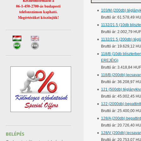
Készletinformáció a
06-1-450-2700-ás budapesti
103/M (200db) téglányk
telefonszámon kapható.
Megértésüket köszönjük!
Bruttó ár: 61.578,49 H
1132/21,5 (10db bliszter
Bruttó ár: 2.002,79 HU
1132/21,5 (200db) téglá
Bruttó ár: 19.629,12 H
118/B (10db bliszterbe
EREJÉIG)
Bruttó ár: 3.418,84 HU
118/B (200db) lecsavaroz
Bruttó ár: 36.208,97 H
121 (500db) téglányki
Bruttó ár: 45.002,45 H
122 (2000db) bepattinth
Bruttó ár: 25.400,00 H
128/A (200db) bepattin
Bruttó ár: 20.726,40 H
BELÉPÉS
128/V (200db) lecsavar
Bruttó ár: 20.753,07 H