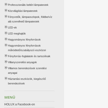
Professzionális beltéri lámpatestek
Közvilágítási lámpatestek
Fényvetők, lámpaoszlopok, földbe/víz
alá szerelhető lámpatestek
LED-ek
LED meghajtók
Hagyományos fényforrások
Hagyományos fényforrások
működtető/szabályozó eszközei
Fényforrás-foglalatok és tartozékaik
Villanyszerelési anyagok
Villamos berendezések szerelési
anyagai
Háztartási eszközök, kiegészítő
berendezések
MENÜ
HOLUX a Facebook-on