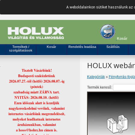
A weboldalainkon sütiket használunk az 
Kosár
Termékek /
Kosár
Rendelés leadása
Szállítás
szolgáltatások
HOLUX webáruh
Tisztelt Vásárlóink!
Budapesti szaküzletünk
Kategóriák
»
Fényforrás-fogla
2026.07.27.-től (hétfő) 2026.08.07.-ig
(péntek)
Termék kereső:
szabadság miatt ZÁRVA tart.
NYITÁS: 2026.08.10. (hétfő)
Ezen időszak alatt is kezeljük
nagykereskedelmi vevőink, valamint
internetes vásárlóink megrendeléseit,
melyeket leadhatnak internetes
áruházunkban, valamint
a hoso@holux.hu címen is.