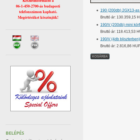
Készletinformáció a
06-1-450-2700-ás budapesti
190 (200db) 2GX13-as 
telefonszámon kapható.
Megértésüket köszönjük!
Bruttó ár: 130.359,15 
190/V (200db) mini kör
Bruttó ár: 118.413,53 
190/V (4db bliszterben
Bruttó ár: 2.816,86 HU
BELÉPÉS