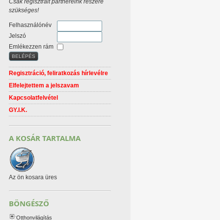
Csak regisztrált partnereink részére
szükséges!
Felhasználónév
Jelszó
Emlékezzen rám
Regisztráció, feliratkozás hírlevélre
Elfelejtettem a jelszavam
Kapcsolatfelvétel
GY.I.K.
A KOSÁR TARTALMA
Az ön kosara üres
BÖNGÉSZŐ
Otthonvilágítás