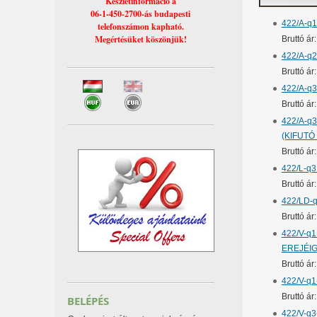
Készletinformáció a
06-1-450-2700-ás budapesti
422/A-q1
telefonszámon kapható.
Megértésüket köszönjük!
Bruttó á
422/A-q2
Bruttó á
422/A-q3
Bruttó á
422/A-q3
(KIFUTÓ
Bruttó ár
422/L-q3
Bruttó á
422/LD-q
Bruttó á
422/V-q1
EREJÉIG
Bruttó ár
422/V-q1
Bruttó á
BELÉPÉS
422/V-q3