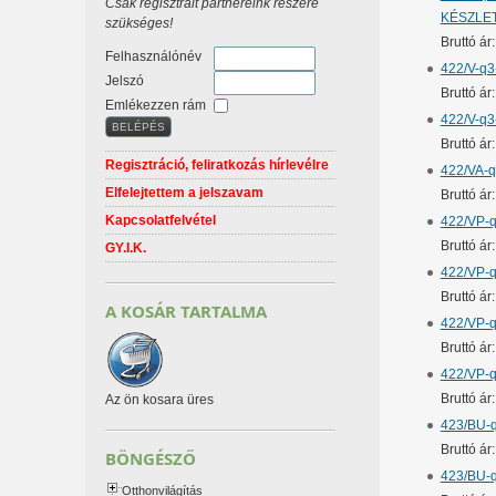
Csak regisztrált partnereink részére
KÉSZLET
szükséges!
Bruttó ár
Felhasználónév
422/V-q3
Jelszó
Bruttó á
Emlékezzen rám
422/V-q3
Bruttó á
Regisztráció, feliratkozás hírlevélre
422/VA-q
Elfelejtettem a jelszavam
Bruttó á
Kapcsolatfelvétel
422/VP-q
Bruttó á
GY.I.K.
422/VP-q
Bruttó á
A KOSÁR TARTALMA
422/VP-q
Bruttó á
422/VP-q
Bruttó á
Az ön kosara üres
423/BU-q
Bruttó á
BÖNGÉSZŐ
423/BU-q
Otthonvilágítás