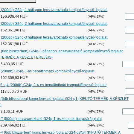
 (200db) G24q-1 hátlapon lecsavarozható kompakfénycső-foglalat
r: 156.936,44 HUF
(ÁFA: 27%)
 (200db) G24q-2 hátlapon lecsavarozható kompakfénycső-foglalat
r: 152.361,90 HUF
(ÁFA: 27%)
 (200db) G24q-3 hátlapon lecsavarozható kompakfénycső-foglalat
r: 152.361,90 HUF
(ÁFA: 27%)
 (6db bliszterben) G24q-3 hátlapon lecsavarozható kompaktfénycső foglalat
 TERMÉK, A KÉSZLET EREJÉIG)
: 5.403,85 HUF
(ÁFA: 27%)
 (200db) G24q-3-as bepattintható kompaktfénycső-foglalat
r: 102.309,93 HUF
(ÁFA: 27%)
3 -q4 (200db) G24q-3-4-es bepattintható kompaktfénycső-foglalat
r: 113.550,70 HUF
(ÁFA: 27%)
 (6db bliszterben) komp.fénycső foglalat G24-q1 (KIFUTÓ TERMÉK, A KÉSZLET
)
: 3.166,11 HUF
(ÁFA: 27%)
-T (500db) lecsavarozható G24q-1-es kompakt fénycső foglalat
r: 289.466,02 HUF
(ÁFA: 27%)
-4 (6db bliszterben) komp.fénycső foglalat G24-q3/q4 (KIFUTÓ TERMÉK, A