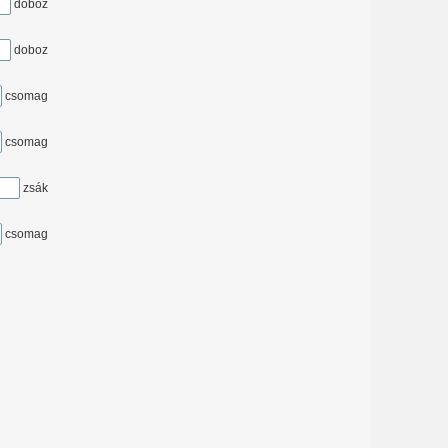
doboz
doboz
csomag
csomag
zsák
csomag