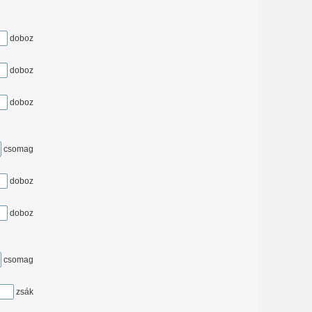
doboz
doboz
doboz
csomag
doboz
doboz
csomag
zsák