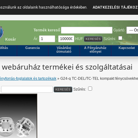
használunk az oldalaink használhatósága érdekében.
ADATKEZELÉSI TÁJÉKO
Termék kereső
Gyártó:
Ár:
-
HUF
Szűrés:
Kosár
llítás
Garancia
Vásárlási
A Fényáruház
Kapcsolat
útmutató
előnyei
webáruház termékei és szolgáltatásai
ényforrás-foglalatok és tartozékaik
» G24-q TC-DEL/TC-TEL kompakt fénycsövekh
:
Szűrés: