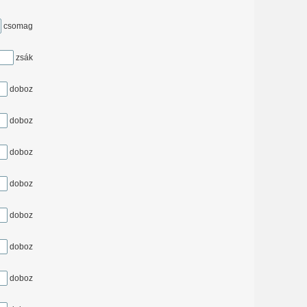
csomag
zsák
doboz
doboz
doboz
doboz
doboz
doboz
doboz