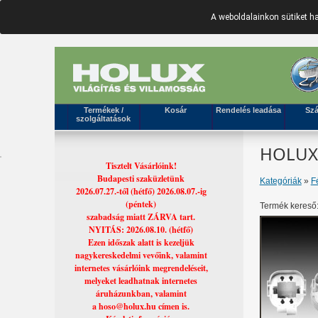
A weboldalainkon sütiket 
Termékek /
Kosár
Rendelés leadása
Szá
szolgáltatások
HOLUX 
Tisztelt Vásárlóink!
Budapesti szaküzletünk
Kategóriák
»
F
2026.07.27.-től (hétfő) 2026.08.07.-ig
(péntek)
Termék kereső
szabadság miatt ZÁRVA tart.
NYITÁS: 2026.08.10. (hétfő)
Ezen időszak alatt is kezeljük
nagykereskedelmi vevőink, valamint
internetes vásárlóink megrendeléseit,
melyeket leadhatnak internetes
áruházunkban, valamint
a hoso@holux.hu címen is.