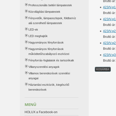
Bruttó á
Professzionális beltéri lámpatestek
423/V-q1
Közvilágítási lámpatestek
Bruttó á
Fényvetők, lámpaoszlopok, földbe/víz
423/V-q1 
alá szerelhető lámpatestek
Bruttó ár
LED-ek
423/V-q2 
LED meghajtók
Bruttó ár
Hagyományos fényforrások
423/V-q2
Bruttó á
Hagyományos fényforrások
működtető/szabályozó eszközei
423/V-q3 
Fényforrás-foglalatok és tartozékaik
Bruttó ár
Villanyszerelési anyagok
Villamos berendezések szerelési
anyagai
Háztartási eszközök, kiegészítő
berendezések
MENÜ
HOLUX a Facebook-on