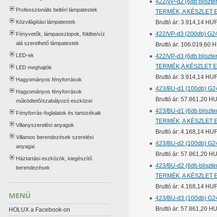
422/VP-d2 (6db bliszte
Professzionális beltéri lámpatestek
TERMÉK, A KÉSZLET 
Közvilágítási lámpatestek
Bruttó ár: 3.914,14 HU
422/VP-d3 (200db) G24
Fényvetők, lámpaoszlopok, földbe/víz
alá szerelhető lámpatestek
Bruttó ár: 106.019,60 
LED-ek
422/VP-d3 (6db bliszte
TERMÉK,A KÉSZLET E
LED meghajtók
Bruttó ár: 3.914,14 HU
Hagyományos fényforrások
423/BU-d1 (100db) G24d
Hagyományos fényforrások
Bruttó ár: 57.861,20 H
működtető/szabályozó eszközei
423/BU-d1 (6db bliszte
Fényforrás-foglalatok és tartozékaik
TERMÉK, A KÉSZLET 
Villanyszerelési anyagok
Bruttó ár: 4.168,14 HU
Villamos berendezések szerelési
423/BU-d2 (100db) G24d
anyagai
Bruttó ár: 57.861,20 H
Háztartási eszközök, kiegészítő
423/BU-d2 (6db bliszte
berendezések
TERMÉK, A KÉSZLET 
Bruttó ár: 4.168,14 HU
MENÜ
423/BU-d3 (100db) G24d
Bruttó ár: 57.861,20 H
HOLUX a Facebook-on