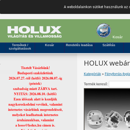
A weboldalainkon sütiket használunk az 
Kosár
Termékek /
Kosár
Rendelés leadása
Szállítás
szolgáltatások
HOLUX webáruh
Tisztelt Vásárlóink!
Budapesti szaküzletünk
Kategóriák
»
Fényforrás-fogla
2026.07.27.-től (hétfő) 2026.08.07.-ig
(péntek)
Termék kereső:
szabadság miatt ZÁRVA tart.
NYITÁS: 2026.08.10. (hétfő)
Ezen időszak alatt is kezeljük
nagykereskedelmi vevőink, valamint
internetes vásárlóink megrendeléseit,
melyeket leadhatnak internetes
áruházunkban, valamint
a hoso@holux.hu címen is.