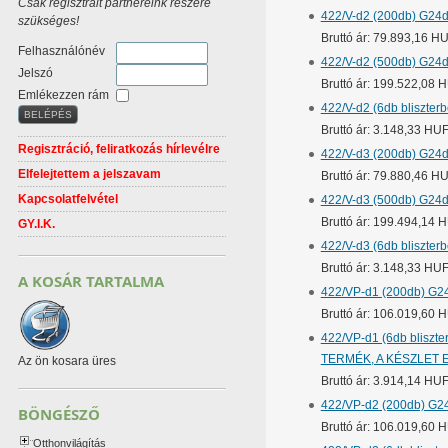
Csak regisztrált partnereink részére
422/V-d2 (200db) G24d-
szükséges!
Bruttó ár: 79.893,16 H
Felhasználónév
422/V-d2 (500db) G24d-
Jelszó
Bruttó ár: 199.522,08 
Emlékezzen rám
422/V-d2 (6db bliszter
Bruttó ár: 3.148,33 HU
Regisztráció, feliratkozás hírlevélre
422/V-d3 (200db) G24d-
Elfelejtettem a jelszavam
Bruttó ár: 79.880,46 H
Kapcsolatfelvétel
422/V-d3 (500db) G24d-
Bruttó ár: 199.494,14 
GY.I.K.
422/V-d3 (6db bliszter
Bruttó ár: 3.148,33 HU
A KOSÁR TARTALMA
422/VP-d1 (200db) G24
Bruttó ár: 106.019,60 
422/VP-d1 (6db bliszte
TERMÉK, A KÉSZLET 
Az ön kosara üres
Bruttó ár: 3.914,14 HU
422/VP-d2 (200db) G24
BÖNGÉSZŐ
Bruttó ár: 106.019,60 
Otthonvilágítás