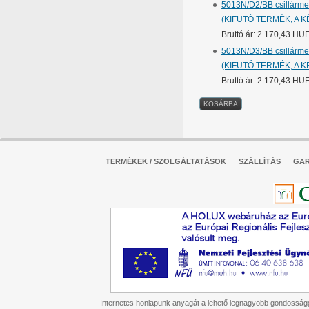
5013N/D2/BB csillármen
(KIFUTÓ TERMÉK, A K
Bruttó ár: 2.170,43 HU
5013N/D3/BB csillármen
(KIFUTÓ TERMÉK, A K
Bruttó ár: 2.170,43 HU
TERMÉKEK / SZOLGÁLTATÁSOK
SZÁLLÍTÁS
GAR
Internetes honlapunk anyagát a lehető legnagyobb gondossággal