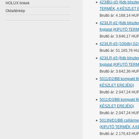
423/BU-d3 (6db bliszte
HOLUX linkek
TERMÉK, A KÉSZLET 
Oldaltérkép
Bruttó ár: 4.168,14 HU
423/LR-d2 (6db bliszte
foglalat (KIFUTÓ TER
Bruttó ár: 3.646,17 HU
423/LR-d3 (100db) G24d
Bruttó ár: 51.165,76 H
423/LR-d3 (6db bliszte
foglalat (KIFUTÓ TER
Bruttó ár: 3.642,36 HU
5011/D2/BB kompakt fé
KÉSZLET EREJÉIG)
Bruttó ár: 2.047,24 HU
5011/D3/BB kompakt fé
KÉSZLET EREJÉIG)
Bruttó ár: 2.047,24 HU
5013N/D1/BB csillármen
(KIFUTÓ TERMÉK, A K
Bruttó ár: 2.170,43 HU