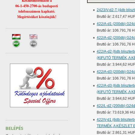
Készletinformáció a
06-1-450-2700-ás budapesti
2423/V-d2-T (4db blisz
telefonszámon kapható.
Megértésüket köszönjük!
Bruttó ár: 2.617,47 HU
422/A-d1 (200db) G24d
Bruttó ár: 106.791,76 
422/A-d2 (200db) G24d
Bruttó ár: 106.791,76 
422/A-d2 (6db bliszter
(KIFUTÓ TERMÉK, A K
Bruttó ár: 3.944,62 HU
422/A-d3 (200db) G24d
Bruttó ár: 106.791,76 
422/A-d3 (6db bliszter
(KIFUTÓ TERMÉK, A K
Bruttó ár: 3.944,62 HU
422/L-d2 (200db) G24d-
Bruttó ár: 73.619,36 H
422/V-d1 (6db bliszter
TERMÉK, A KÉSZLET 
BELÉPÉS
Bruttó ár: 2.861,31 HU