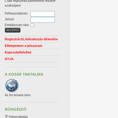
Csak regisztrált partnereink részére
szükséges!
Felhasználónév
Jelszó
Emlékezzen rám
Regisztráció, feliratkozás hírlevélre
Elfelejtettem a jelszavam
Kapcsolatfelvétel
GY.I.K.
A KOSÁR TARTALMA
Az ön kosara üres
BÖNGÉSZŐ
Otthonvilágítás