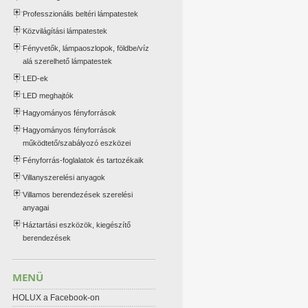
Professzionális beltéri lámpatestek
Közvilágítási lámpatestek
Fényvetők, lámpaoszlopok, földbe/víz
alá szerelhető lámpatestek
LED-ek
LED meghajtók
Hagyományos fényforrások
Hagyományos fényforrások
működtető/szabályozó eszközei
Fényforrás-foglalatok és tartozékaik
Villanyszerelési anyagok
Villamos berendezések szerelési
anyagai
Háztartási eszközök, kiegészítő
berendezések
MENÜ
HOLUX a Facebook-on