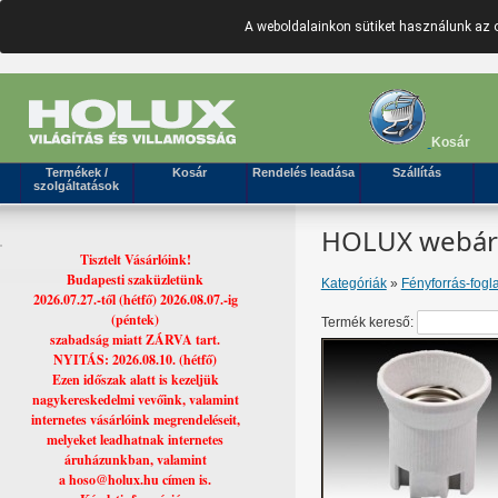
A weboldalainkon sütiket használunk az 
Kosár
Termékek /
Kosár
Rendelés leadása
Szállítás
szolgáltatások
HOLUX webáruh
Tisztelt Vásárlóink!
Budapesti szaküzletünk
Kategóriák
»
Fényforrás-fogla
2026.07.27.-től (hétfő) 2026.08.07.-ig
(péntek)
Termék kereső:
szabadság miatt ZÁRVA tart.
NYITÁS: 2026.08.10. (hétfő)
Ezen időszak alatt is kezeljük
nagykereskedelmi vevőink, valamint
internetes vásárlóink megrendeléseit,
melyeket leadhatnak internetes
áruházunkban, valamint
a hoso@holux.hu címen is.