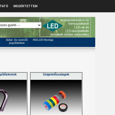
ZTATÓ
MEGÉRTETTEM
Adat- és szerzői
HOLUX Honlap
jogvédelem
gzítőelemek
Szigetelőszalagok