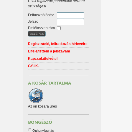
Csak regisztrált partnereink részére
szükséges!
Felhasználónév
Jelszó
Emlékezzen rám
Regisztráció, feliratkozás hírlevélre
Elfelejtettem a jelszavam
Kapcsolatfelvétel
GY.I.K.
A KOSÁR TARTALMA
Az ön kosara üres
BÖNGÉSZŐ
Otthonvilágítás