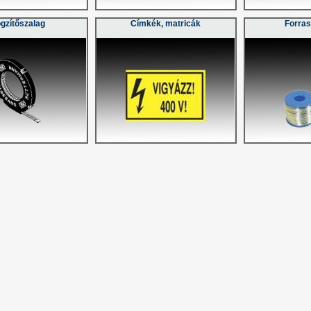
gzítőszalag
Címkék, matricák
Forras