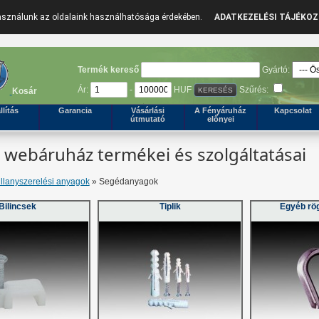
használunk az oldalaink használhatósága érdekében.
ADATKEZELÉSI TÁJÉKO
Termék kereső
Gyártó:
Ár:
-
HUF
Szűrés:
Kosár
llítás
Garancia
Vásárlási
A Fényáruház
Kapcsolat
útmutató
előnyei
webáruház termékei és szolgáltatásai
illanyszerelési anyagok
» Segédanyagok
Bilincsek
Tiplik
Egyéb rö