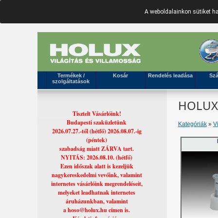
A weboldalainkon sütiket 
Termékek /
Kosár
Rendelés leadása
Szá
szolgáltatások
HOLUX 
Tisztelt Vásárlóink!
Budapesti szaküzletünk
Kategóriák
»
V
2026.07.27.-től (hétfő) 2026.08.07.-ig
(péntek)
szabadság miatt ZÁRVA tart.
NYITÁS: 2026.08.10. (hétfő)
Ezen időszak alatt is kezeljük
nagykereskedelmi vevőink, valamint
internetes vásárlóink megrendeléseit,
melyeket leadhatnak internetes
áruházunkban, valamint
a hoso@holux.hu címen is.