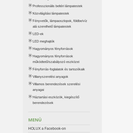
Professzionális beltéri lámpatestek
Közvilágítási lámpatestek
Fényvetők, lámpaoszlopok, földbe/víz
alá szerelhető lámpatestek
LED-ek
LED meghajtók
Hagyományos fényforrások
Hagyományos fényforrások
működtető/szabályozó eszközei
Fényforrás-foglalatok és tartozékaik
Villanyszerelési anyagok
Villamos berendezések szerelési
anyagai
Háztartási eszközök, kiegészítő
berendezések
MENÜ
HOLUX a Facebook-on