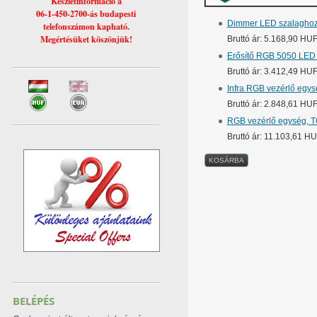
Készletinformáció a
06-1-450-2700-ás budapesti
Dimmer LED szalaghoz, 
telefonszámon kapható.
Megértésüket köszönjük!
Bruttó ár: 5.168,90 HU
Erősítő RGB 5050 LED
Bruttó ár: 3.412,49 HU
Infra RGB vezérlő egys
Bruttó ár: 2.848,61 HU
RGB vezérlő egység, TO
Bruttó ár: 11.103,61 H
BELÉPÉS