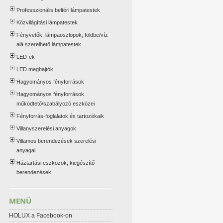
Professzionális beltéri lámpatestek
Közvilágítási lámpatestek
Fényvetők, lámpaoszlopok, földbe/víz
alá szerelhető lámpatestek
LED-ek
LED meghajtók
Hagyományos fényforrások
Hagyományos fényforrások
működtető/szabályozó eszközei
Fényforrás-foglalatok és tartozékaik
Villanyszerelési anyagok
Villamos berendezések szerelési
anyagai
Háztartási eszközök, kiegészítő
berendezések
MENÜ
HOLUX a Facebook-on