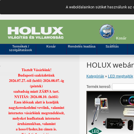
A weboldalainkon sütiket használunk az 
Kosár
Termékek /
Kosár
Rendelés leadása
Szállítás
szolgáltatások
HOLUX webáruh
Tisztelt Vásárlóink!
Budapesti szaküzletünk
Kategóriák
»
LED meghajtók
2026.07.27.-től (hétfő) 2026.08.07.-ig
(péntek)
Termék kereső:
szabadság miatt ZÁRVA tart.
NYITÁS: 2026.08.10. (hétfő)
Ezen időszak alatt is kezeljük
nagykereskedelmi vevőink, valamint
internetes vásárlóink megrendeléseit,
melyeket leadhatnak internetes
áruházunkban, valamint
a hoso@holux.hu címen is.