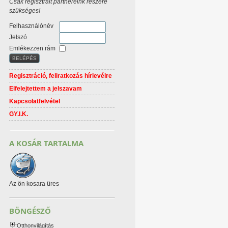
Csak regisztrált partnereink részére
szükséges!
Felhasználónév
Jelszó
Emlékezzen rám
Regisztráció, feliratkozás hírlevélre
Elfelejtettem a jelszavam
Kapcsolatfelvétel
GY.I.K.
A KOSÁR TARTALMA
Az ön kosara üres
BÖNGÉSZŐ
Otthonvilágítás