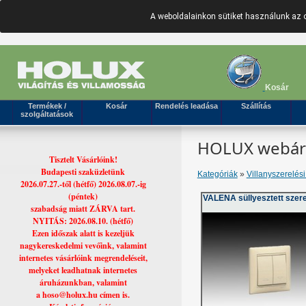
A weboldalainkon sütiket használunk az 
Kosár
Termékek /
Kosár
Rendelés leadása
Szállítás
szolgáltatások
HOLUX webáruh
Tisztelt Vásárlóink!
Budapesti szaküzletünk
Kategóriák
»
Villanyszerelés
2026.07.27.-től (hétfő) 2026.08.07.-ig
(péntek)
VALENA süllyesztett szer
szabadság miatt ZÁRVA tart.
NYITÁS: 2026.08.10. (hétfő)
Ezen időszak alatt is kezeljük
nagykereskedelmi vevőink, valamint
internetes vásárlóink megrendeléseit,
melyeket leadhatnak internetes
áruházunkban, valamint
a hoso@holux.hu címen is.