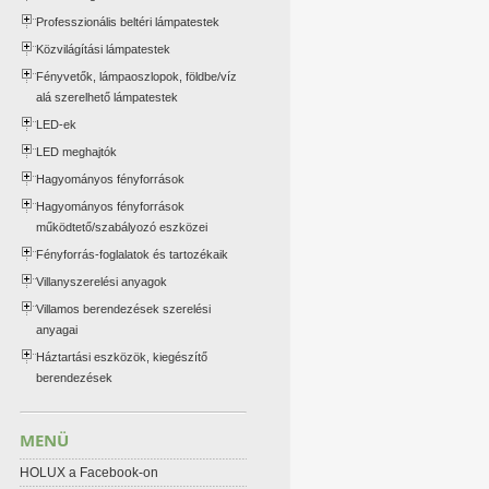
Professzionális beltéri lámpatestek
Közvilágítási lámpatestek
Fényvetők, lámpaoszlopok, földbe/víz
alá szerelhető lámpatestek
LED-ek
LED meghajtók
Hagyományos fényforrások
Hagyományos fényforrások
működtető/szabályozó eszközei
Fényforrás-foglalatok és tartozékaik
Villanyszerelési anyagok
Villamos berendezések szerelési
anyagai
Háztartási eszközök, kiegészítő
berendezések
MENÜ
HOLUX a Facebook-on