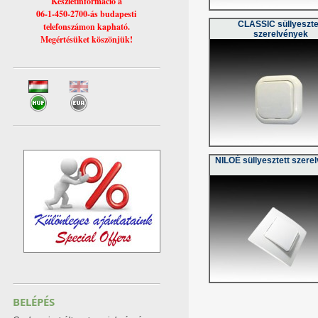
Készletinformáció a
06-1-450-2700-ás budapesti
CLASSIC süllyeszte
telefonszámon kapható.
szerelvények
Megértésüket köszönjük!
NILOÉ süllyesztett szere
BELÉPÉS