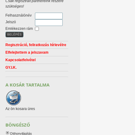
Csak regisztrált partnereink részére
szükséges!
Felhasználónév
Jelszó
Emlékezzen rám
Regisztráció, feliratkozás hírlevélre
Elfelejtettem a jelszavam
Kapcsolatfelvétel
GY.I.K.
A KOSÁR TARTALMA
Az ön kosara üres
BÖNGÉSZŐ
Otthonvilágítás