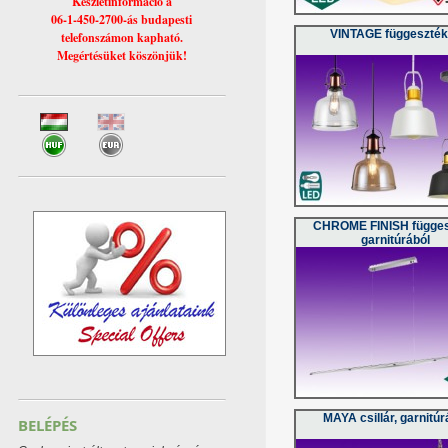
Készletinformáció a
06-1-450-2700-ás budapesti
VINTAGE függeszté
telefonszámon kapható.
Megértésüket köszönjük!
CHROME FINISH függes
garnitúrából
MAYA csillár, garnitúr
BELÉPÉS