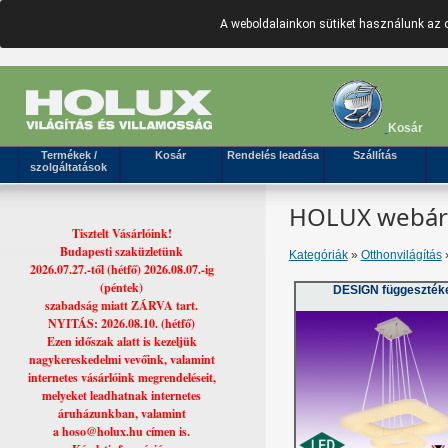
A weboldalainkon sütiket használunk az 
Kosár
Termékek /
Kosár
Rendelés leadása
Szállítás
szolgáltatások
HOLUX webáruh
Tisztelt Vásárlóink!
Budapesti szaküzletünk
Kategóriák
»
Otthonvilágítás
»
2026.07.27.-től (hétfő) 2026.08.07.-ig
(péntek)
DESIGN függeszték
szabadság miatt ZÁRVA tart.
NYITÁS: 2026.08.10. (hétfő)
Ezen időszak alatt is kezeljük
nagykereskedelmi vevőink, valamint
internetes vásárlóink megrendeléseit,
melyeket leadhatnak internetes
áruházunkban, valamint
a hoso@holux.hu címen is.