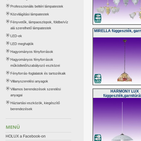
Professzionális beltéri lámpatestek
Közvilágítási lámpatestek
Fényvetők, lámpaoszlopok, földbe/víz
alá szerelhető lámpatestek
MIRELLA függeszték, garn
LED-ek
LED meghajtók
Hagyományos fényforrások
Hagyományos fényforrások
működtető/szabályozó eszközei
Fényforrás-foglalatok és tartozékaik
Villanyszerelési anyagok
Villamos berendezések szerelési
HARMONY LUX
anyagai
függeszték,garnitúrá
Háztartási eszközök, kiegészítő
berendezések
MENÜ
HOLUX a Facebook-on