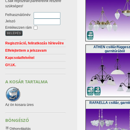
Csak regisztrált partnereink részére
szükséges!
Felhasználónév
Jelszó
Emlékezzen rám
Regisztráció, feliratkozás hírlevélre
ATHEN csillár/függesz
Elfelejtettem a jelszavam
garnitúrából
Kapcsolatfelvétel
GY.I.K.
A KOSÁR TARTALMA
RAFAELLA csillár, garni
Az ön kosara üres
BÖNGÉSZŐ
Otthonvilágítás