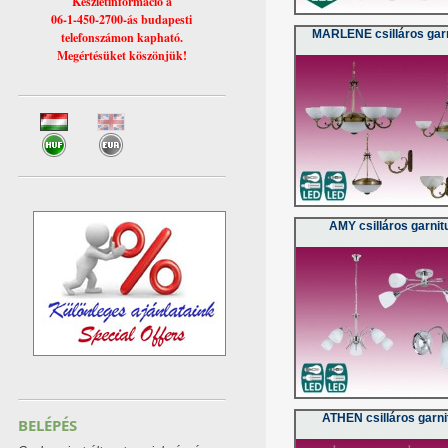
Készletinformáció a
06-1-450-2700-ás budapesti
MARLENE csilláros gar
telefonszámon kapható.
Megértésüket köszönjük!
AMY csilláros garnit
ATHEN csilláros garni
BELÉPÉS