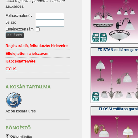
Csak regisztrált partnereink részére
szükséges!
Felhasználónév
Jelszó
Emlékezzen rám
Regisztráció, feliratkozás hírlevélre
TRISTAN csilláros garn
Elfelejtettem a jelszavam
Kapcsolatfelvétel
GY.I.K.
A KOSÁR TARTALMA
FLOSSI csilláros garni
Az ön kosara üres
BÖNGÉSZŐ
Otthonvilágítás