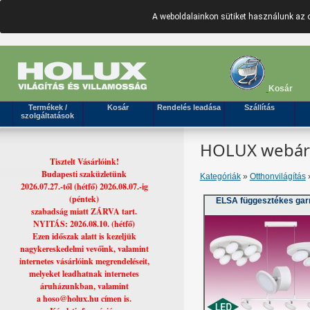
A weboldalainkon sütiket használunk az 
Kosár
Termékek /
Kosár
Rendelés leadása
Szállítás
szolgáltatások
HOLUX webáruh
Tisztelt Vásárlóink!
Budapesti szaküzletünk
Kategóriák
»
Otthonvilágítás
»
2026.07.27.-től (hétfő) 2026.08.07.-ig
(péntek)
ELSA függesztékes gar
szabadság miatt ZÁRVA tart.
NYITÁS: 2026.08.10. (hétfő)
Ezen időszak alatt is kezeljük
nagykereskedelmi vevőink, valamint
internetes vásárlóink megrendeléseit,
melyeket leadhatnak internetes
áruházunkban, valamint
a hoso@holux.hu címen is.