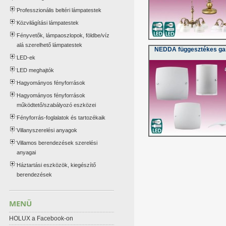
Professzionális beltéri lámpatestek
Közvilágítási lámpatestek
Fényvetők, lámpaoszlopok, földbe/víz
alá szerelhető lámpatestek
NEDDA függesztékes gar
LED-ek
LED meghajtók
Hagyományos fényforrások
Hagyományos fényforrások
működtető/szabályozó eszközei
Fényforrás-foglalatok és tartozékaik
Villanyszerelési anyagok
Villamos berendezések szerelési
anyagai
Háztartási eszközök, kiegészítő
berendezések
MENÜ
HOLUX a Facebook-on