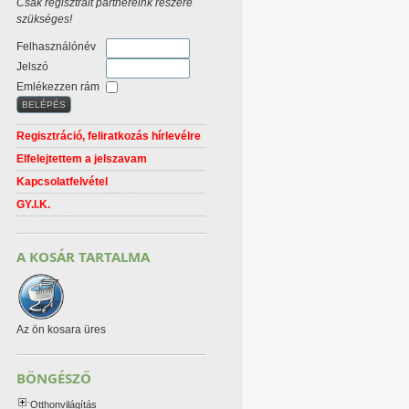
Csak regisztrált partnereink részére
szükséges!
Felhasználónév
Jelszó
Emlékezzen rám
Regisztráció, feliratkozás hírlevélre
Elfelejtettem a jelszavam
Kapcsolatfelvétel
GY.I.K.
A KOSÁR TARTALMA
Az ön kosara üres
BÖNGÉSZŐ
Otthonvilágítás