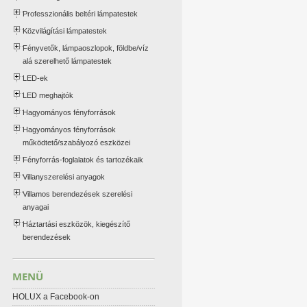
Professzionális beltéri lámpatestek
Közvilágítási lámpatestek
Fényvetők, lámpaoszlopok, földbe/víz
alá szerelhető lámpatestek
LED-ek
LED meghajtók
Hagyományos fényforrások
Hagyományos fényforrások
működtető/szabályozó eszközei
Fényforrás-foglalatok és tartozékaik
Villanyszerelési anyagok
Villamos berendezések szerelési
anyagai
Háztartási eszközök, kiegészítő
berendezések
MENÜ
HOLUX a Facebook-on