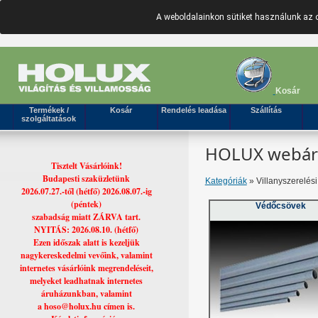
A weboldalainkon sütiket használunk az 
Kosár
Termékek /
Kosár
Rendelés leadása
Szállítás
szolgáltatások
HOLUX webáruh
Tisztelt Vásárlóink!
Budapesti szaküzletünk
Kategóriák
» Villanyszerelés
2026.07.27.-től (hétfő) 2026.08.07.-ig
(péntek)
Védőcsövek
szabadság miatt ZÁRVA tart.
NYITÁS: 2026.08.10. (hétfő)
Ezen időszak alatt is kezeljük
nagykereskedelmi vevőink, valamint
internetes vásárlóink megrendeléseit,
melyeket leadhatnak internetes
áruházunkban, valamint
a hoso@holux.hu címen is.