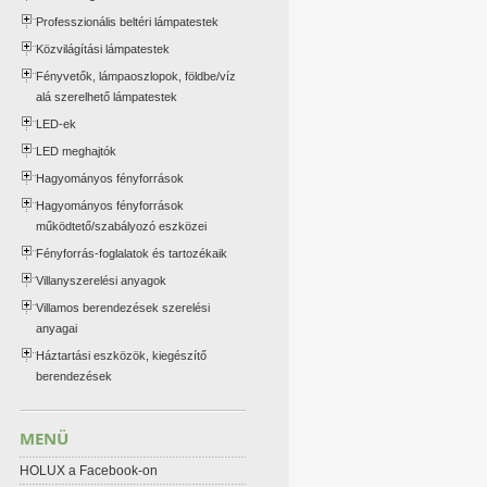
Professzionális beltéri lámpatestek
Közvilágítási lámpatestek
Fényvetők, lámpaoszlopok, földbe/víz
alá szerelhető lámpatestek
LED-ek
LED meghajtók
Hagyományos fényforrások
Hagyományos fényforrások
működtető/szabályozó eszközei
Fényforrás-foglalatok és tartozékaik
Villanyszerelési anyagok
Villamos berendezések szerelési
anyagai
Háztartási eszközök, kiegészítő
berendezések
MENÜ
HOLUX a Facebook-on