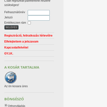
Csak regisztrált partnereink részére
szükséges!
Felhasználónév
Jelszó
Emlékezzen rám
Regisztráció, feliratkozás hírlevélre
Elfelejtettem a jelszavam
Kapcsolatfelvétel
GY.I.K.
A KOSÁR TARTALMA
Az ön kosara üres
BÖNGÉSZŐ
Otthonvilágítás