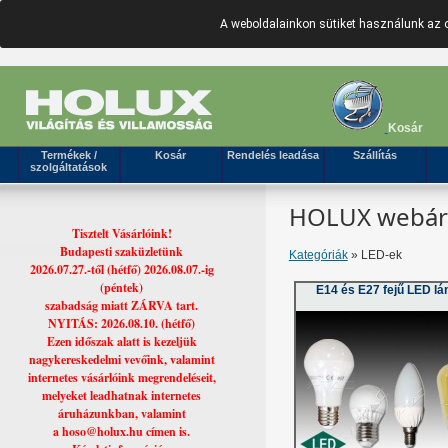
A weboldalainkon sütiket használunk az 
Kosár
Termékek /
Kosár
Rendelés leadása
Szállítás
szolgáltatások
HOLUX webáruh
Tisztelt Vásárlóink!
Budapesti szaküzletünk
Kategóriák
» LED-ek
2026.07.27.-től (hétfő) 2026.08.07.-ig
(péntek)
E14 és E27 fejű LED l
szabadság miatt ZÁRVA tart.
NYITÁS: 2026.08.10. (hétfő)
Ezen időszak alatt is kezeljük
nagykereskedelmi vevőink, valamint
internetes vásárlóink megrendeléseit,
melyeket leadhatnak internetes
áruházunkban, valamint
a hoso@holux.hu címen is.