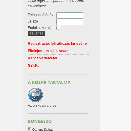
Csak regisztrált partnereink részére
szükséges!
Felhasználónév
Jelszó
Emlékezzen rám
Regisztráció, feliratkozás hírlevélre
Elfelejtettem a jelszavam
Kapcsolatfelvétel
GY.I.K.
A KOSÁR TARTALMA
Az ön kosara üres
BÖNGÉSZŐ
Otthonvilágítás