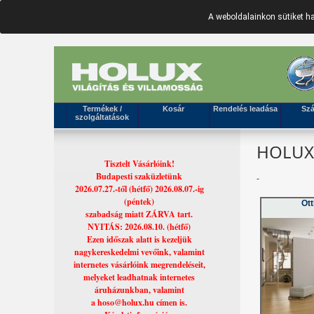
A weboldalainkon sütiket 
Termékek /
Kosár
Rendelés leadása
Szá
szolgáltatások
HOLUX 
Tisztelt Vásárlóink!
Budapesti szaküzletünk
-
2026.07.27.-től (hétfő) 2026.08.07.-ig
(péntek)
Ott
szabadság miatt ZÁRVA tart.
NYITÁS: 2026.08.10. (hétfő)
Ezen időszak alatt is kezeljük
nagykereskedelmi vevőink, valamint
internetes vásárlóink megrendeléseit,
melyeket leadhatnak internetes
áruházunkban, valamint
a hoso@holux.hu címen is.