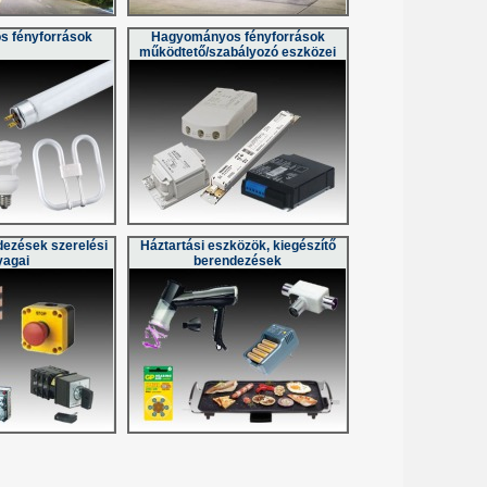
 fényforrások
Hagyományos fényforrások
működtető/szabályozó eszközei
dezések szerelési
Háztartási eszközök, kiegészítő
yagai
berendezések