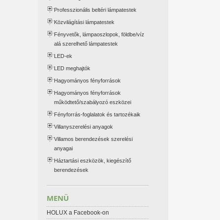
Professzionális beltéri lámpatestek
Közvilágítási lámpatestek
Fényvetők, lámpaoszlopok, földbe/víz
alá szerelhető lámpatestek
LED-ek
LED meghajtók
Hagyományos fényforrások
Hagyományos fényforrások
működtető/szabályozó eszközei
Fényforrás-foglalatok és tartozékaik
Villanyszerelési anyagok
Villamos berendezések szerelési
anyagai
Háztartási eszközök, kiegészítő
berendezések
MENÜ
HOLUX a Facebook-on