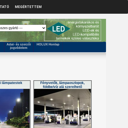
ZTATÓ
MEGÉRTETTEM
Adat- és szerzői
HOLUX Honlap
jogvédelem
si lámpatestek
Fényvetők, lámpaoszlopok,
földbe/víz alá szerelhető
lámpatestek