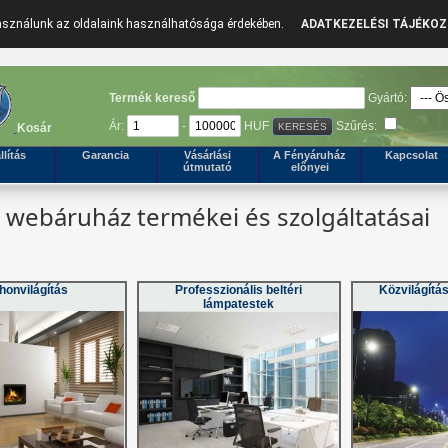
használunk az oldalaink használhatósága érdekében.
ADATKEZELÉSI TÁJÉKO
Termék kereső
Gyártó:
Ár:
-
HUF
Szűrés:
Kosár
llítás
Garancia
Vásárlási
A Fényáruház
Kapcsolat
útmutató
előnyei
webáruház termékei és szolgáltatásai
honvilágítás
Professzionális beltéri
Közvilágítá
lámpatestek