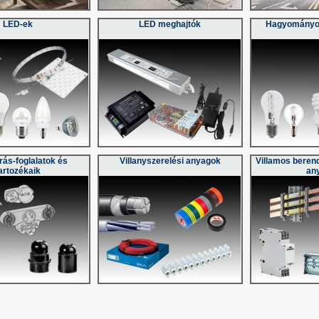
LED-ek
LED meghajtók
Hagyományos
rás-foglalatok és
Villanyszerelési anyagok
Villamos beren
artozékaik
an